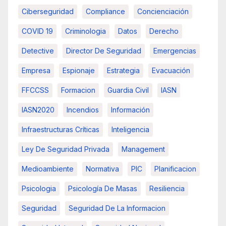
Ciberseguridad
Compliance
Concienciación
COVID 19
Criminologia
Datos
Derecho
Detective
Director De Seguridad
Emergencias
Empresa
Espionaje
Estrategia
Evacuación
FFCCSS
Formacion
Guardia Civil
IASN
IASN2020
Incendios
Información
Infraestructuras Críticas
Inteligencia
Ley De Seguridad Privada
Management
Medioambiente
Normativa
PIC
Planificacion
Psicologia
Psicología De Masas
Resiliencia
Seguridad
Seguridad De La Informacion