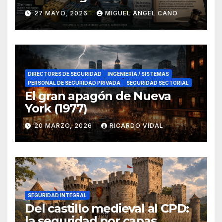
lucha contra el narcotráfico
27 MAYO, 2026
MIGUEL ANGEL CANO
en el sur de España
DIRECTORES DE SEGURIDAD
INGENIERÍA / SISTEMAS
PERSONAL DE SEGURIDAD PRIVADA
SEGURIDAD SECTORIAL
El gran apagón de Nueva
York (1977)
20 MARZO, 2026
RICARDO VIDAL
SEGURIDAD INTEGRAL
Del castillo medieval al CPD:
la seguridad por capas