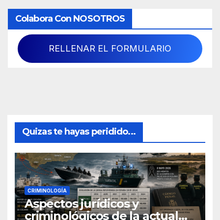
Colabora Con NOSOTROS
RELLENAR EL FORMULARIO
Quizas te hayas peridido...
CRIMINOLOGÍA
Aspectos jurídicos y
criminológicos de la actual