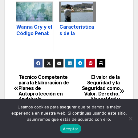
vinculada a los
clanes
familiares
árabes. Pt. 2.
Wanna Cry y el
Característica
Código Penal:
s de la
artículos 264,
Investigación
264 bis y 264
Penal
ter.
Medioambient
al.
Técnico Competente
El valor de la
Navegación
para la Elaboración de
Seguridad y la
Planes de
Seguridad como
de
Autoprotección en
Valor. Derecho,
Andalucía.
Necesidad y
entradas
Garantía.
Usamos cookies para asegurar que te damos la mejor
experiencia en nuestra web. Si continúas usando este sitio,
asumiremos que estás de acuerdo con ello.
Aceptar