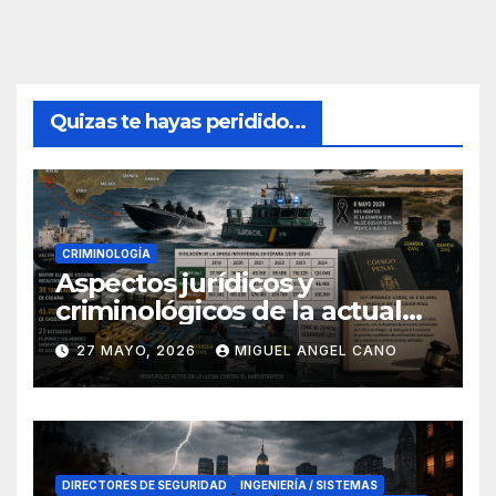
Quizas te hayas peridido...
CRIMINOLOGÍA
Aspectos jurídicos y
criminológicos de la actual
lucha contra el narcotráfico
27 MAYO, 2026
MIGUEL ANGEL CANO
en el sur de España
DIRECTORES DE SEGURIDAD
INGENIERÍA / SISTEMAS