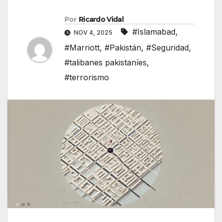
Por
Ricardo Vidal
#Islamabad
,
NOV 4, 2025
#Marriott
,
#Pakistán
,
#Seguridad
,
#talibanes pakistaníes
,
#terrorismo