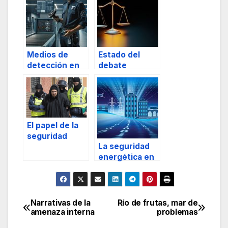
Medios de
Estado del
detección en
debate
seguridad
Seguridad
privada
versus
Libertad en la
antesala del
primer cuarto
El papel de la
de Siglo XXI
seguridad
(parte I)
La seguridad
privada en la
energética en
lucha contra el
el Informe
yihadismo.
Anual De
Seguridad
Nacional 2019
Narrativas de la
Río de frutas, mar de
Navegación
amenaza interna
problemas