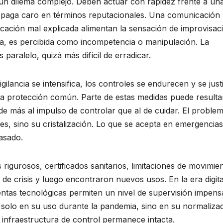
a un dilema complejo. Deben actuar con rapidez frente a un
e paga caro en términos reputacionales. Una comunicación
icación mal explicada alimentan la sensación de improvisac
aria, es percibida como incompetencia o manipulación. La
paralelo, quizá más difícil de erradicar.
gilancia se intensifica, los controles se endurecen y se justi
la protección común. Parte de estas medidas puede resulta
e más al impulso de controlar que al de cuidar. El proble
s, sino su cristalización. Lo que se acepta en emergencias
asado.
rigurosos, certificados sanitarios, limitaciones de movimie
de crisis y luego encontraron nuevos usos. En la era digita
entas tecnológicas permiten un nivel de supervisión impens
 solo en su uso durante la pandemia, sino en su normaliza
 infraestructura de control permanece intacta.