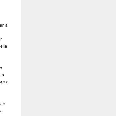
ar a
er
ella
n
e a
bre a
can
La