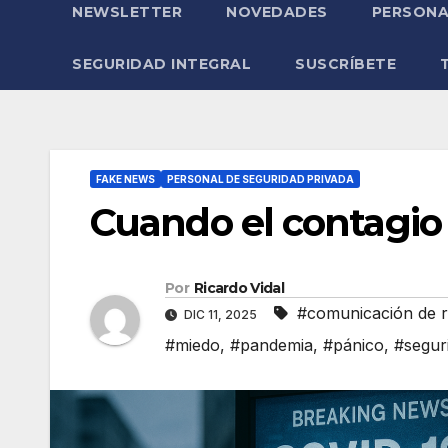
NEWSLETTER
NOVEDADES
PERSONA
SEGURIDAD INTEGRAL
SUSCRÍBETE
FAKE NEWS
PERSONAL DE SEGURIDAD PRIVADA
Cuando el contagio 
Por
Ricardo Vidal
#comunicación de r
DIC 11, 2025
#miedo
,
#pandemia
,
#pánico
,
#seguri