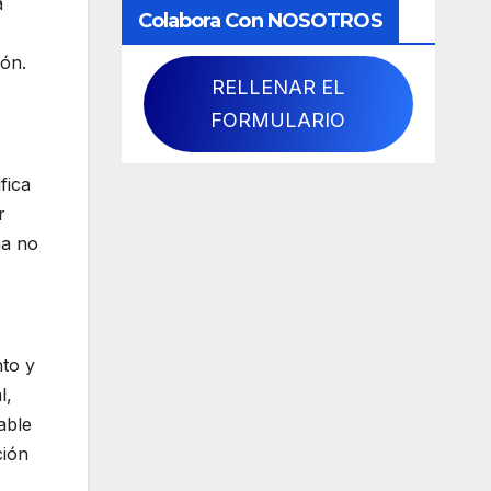
a
Colabora Con NOSOTROS
ión.
RELLENAR EL
FORMULARIO
fica
r
ma no
nto y
l,
able
ción