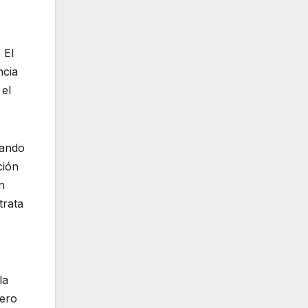
 El
ncia
 el
uando
ción
n
trata
la
Pero