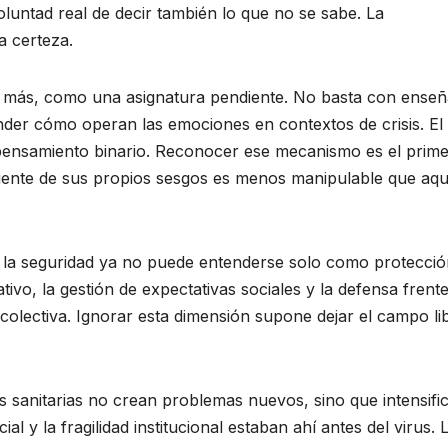
oluntad real de decir también lo que no se sabe. La
a certeza.
z más, como una asignatura pendiente. No basta con enseñ
ender cómo operan las emociones en contextos de crisis. El
 pensamiento binario. Reconocer ese mecanismo es el prim
iente de sus propios sesgos es menos manipulable que aqu
 la seguridad ya no puede entenderse solo como protecció
ativo, la gestión de expectativas sociales y la defensa frent
olectiva. Ignorar esta dimensión supone dejar el campo li
is sanitarias no crean problemas nuevos, sino que intensifi
al y la fragilidad institucional estaban ahí antes del virus. 