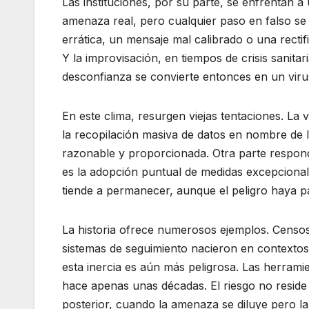
Las instituciones, por su parte, se enfrentan 
amenaza real, pero cualquier paso en falso s
errática, un mensaje mal calibrado o una rectif
Y la improvisación, en tiempos de crisis sanit
desconfianza se convierte entonces en un virus 
En este clima, resurgen viejas tentaciones. La vi
la recopilación masiva de datos en nombre de 
razonable y proporcionada. Otra parte respond
es la adopción puntual de medidas excepcionale
tiende a permanecer, aunque el peligro haya p
La historia ofrece numerosos ejemplos. Censos 
sistemas de seguimiento nacieron en contextos 
esta inercia es aún más peligrosa. Las herrami
hace apenas unas décadas. El riesgo no reside
posterior, cuando la amenaza se diluye pero la