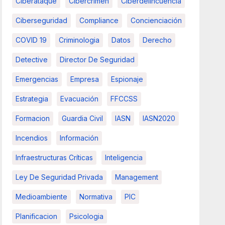
Ciberataque
Cibercrimen
Ciberdelincuencia
Ciberseguridad
Compliance
Concienciación
COVID 19
Criminologia
Datos
Derecho
Detective
Director De Seguridad
Emergencias
Empresa
Espionaje
Estrategia
Evacuación
FFCCSS
Formacion
Guardia Civil
IASN
IASN2020
Incendios
Información
Infraestructuras Críticas
Inteligencia
Ley De Seguridad Privada
Management
Medioambiente
Normativa
PIC
Planificacion
Psicologia