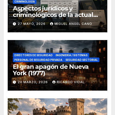
CRIMINOLOGÍA
Aspectos jurídicos y
criminológicos de la actual
lucha contra el narcotráfico
27 MAYO, 2026
MIGUEL ANGEL CANO
en el sur de España
DIRECTORES DE SEGURIDAD
INGENIERÍA / SISTEMAS
PERSONAL DE SEGURIDAD PRIVADA
SEGURIDAD SECTORIAL
El gran apagón de Nueva
York (1977)
20 MARZO, 2026
RICARDO VIDAL