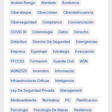
Analisis Riesgo
Atentado
Bomberos
Ciberataque
Cibercrimen
Ciberdelincuencia
Ciberseguridad
Compliance
Concienciación
COVID 19
Criminologia
Datos
Derecho
Detective
Director De Seguridad
Emergencias
Empresa
Espionaje
Estrategia
Evacuación
FFCCSS
Formacion
Guardia Civil
IASN
IASN2020
Incendios
Información
Infraestructuras Críticas
Inteligencia
Ley De Seguridad Privada
Management
Medioambiente
Normativa
PIC
Planificacion
Psicologia
Psicología De Masas
Resiliencia