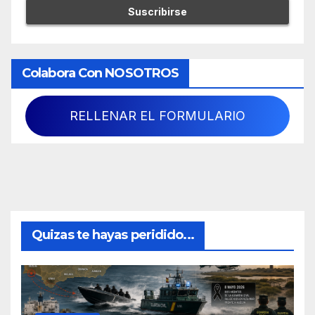
Colabora Con NOSOTROS
RELLENAR EL FORMULARIO
Quizas te hayas peridido...