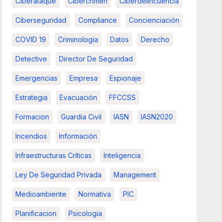
Ciberataque
Cibercrimen
Ciberdelincuencia
Ciberseguridad
Compliance
Concienciación
COVID 19
Criminologia
Datos
Derecho
Detective
Director De Seguridad
Emergencias
Empresa
Espionaje
Estrategia
Evacuación
FFCCSS
Formacion
Guardia Civil
IASN
IASN2020
Incendios
Información
Infraestructuras Críticas
Inteligencia
Ley De Seguridad Privada
Management
Medioambiente
Normativa
PIC
Planificacion
Psicologia