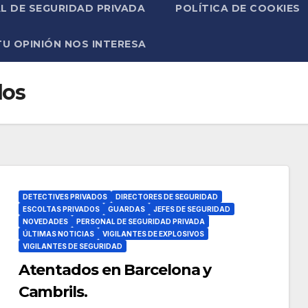
L DE SEGURIDAD PRIVADA
POLÍTICA DE COOKIES
TU OPINIÓN NOS INTERESA
dos
DETECTIVES PRIVADOS
DIRECTORES DE SEGURIDAD
ESCOLTAS PRIVADOS
GUARDAS
JEFES DE SEGURIDAD
NOVEDADES
PERSONAL DE SEGURIDAD PRIVADA
ÚLTIMAS NOTICIAS
VIGILANTES DE EXPLOSIVOS
VIGILANTES DE SEGURIDAD
Atentados en Barcelona y
Cambrils.