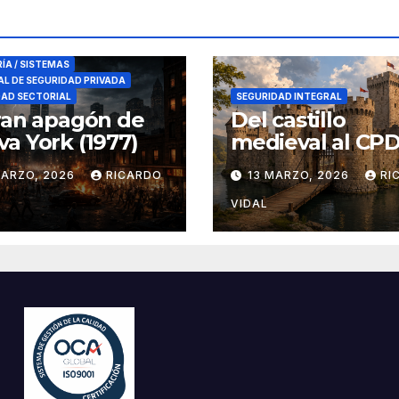
RES DE SEGURIDAD
RÍA / SISTEMAS
L DE SEGURIDAD PRIVADA
DAD SECTORIAL
SEGURIDAD INTEGRAL
ran apagón de
Del castillo
a York (1977)
medieval al CPD:
seguridad por c
MARZO, 2026
RICARDO
13 MARZO, 2026
RI
VIDAL