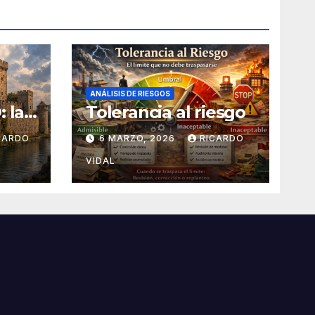
ANÁLISIS DE RIESGOS
 la
Tolerancia al riesgo
apas
CARDO
6 MARZO, 2026
RICARDO
VIDAL