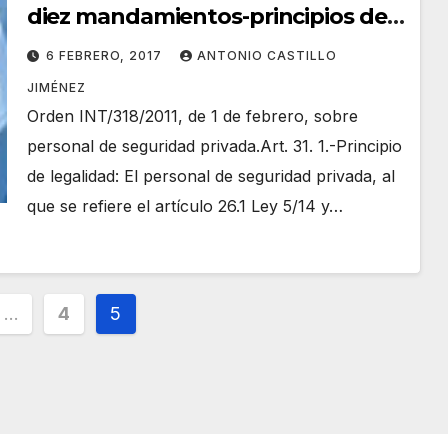
diez mandamientos-principios del
personal de seguridad privada.
6 FEBRERO, 2017
ANTONIO CASTILLO
JIMÉNEZ
Orden INT/318/2011, de 1 de febrero, sobre
personal de seguridad privada.Art. 31. 1.-Principio
de legalidad: El personal de seguridad privada, al
que se refiere el artículo 26.1 Ley 5/14 y…
ción
…
4
5
s