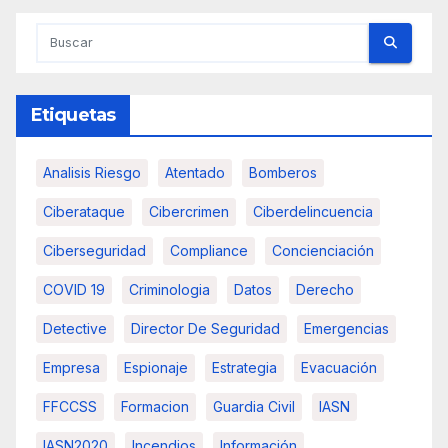
Etiquetas
Analisis Riesgo
Atentado
Bomberos
Ciberataque
Cibercrimen
Ciberdelincuencia
Ciberseguridad
Compliance
Concienciación
COVID 19
Criminologia
Datos
Derecho
Detective
Director De Seguridad
Emergencias
Empresa
Espionaje
Estrategia
Evacuación
FFCCSS
Formacion
Guardia Civil
IASN
IASN2020
Incendios
Información