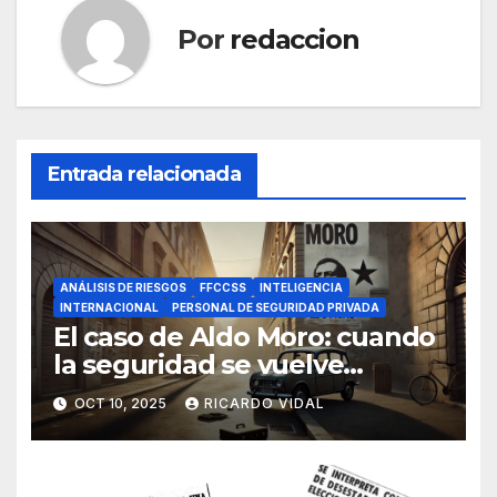
Por
redaccion
Entrada relacionada
ANÁLISIS DE RIESGOS
FFCCSS
INTELIGENCIA
INTERNACIONAL
PERSONAL DE SEGURIDAD PRIVADA
El caso de Aldo Moro: cuando
la seguridad se vuelve
imposible
OCT 10, 2025
RICARDO VIDAL