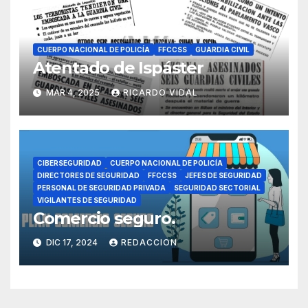
CUERPO NACIONAL DE POLICÍA
FFCCSS
GUARDIA CIVIL
Atentado de Ispáster
MAR 4, 2025
RICARDO VIDAL
CIBERSEGURIDAD
CUERPO NACIONAL DE POLICÍA
DIRECTORES DE SEGURIDAD
FFCCSS
JEFES DE SEGURIDAD
PERSONAL DE SEGURIDAD PRIVADA
SEGURIDAD SECTORIAL
VIGILANTES DE SEGURIDAD
Comercio seguro.
DIC 17, 2024
REDACCION