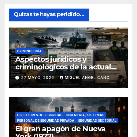
Quizas te hayas peridido...
CRIMINOLOGÍA
Aspectos jurídicos y
criminológicos de la actual
lucha contra el narcotráfico
27 MAYO, 2026
MIGUEL ANGEL CANO
en el sur de España
DIRECTORES DE SEGURIDAD
INGENIERÍA / SISTEMAS
PERSONAL DE SEGURIDAD PRIVADA
SEGURIDAD SECTORIAL
El gran apagón de Nueva
York (1977)