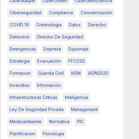
Ciberataque
Cibercrimen
Ciberdelincuencia
Ciberseguridad
Compliance
Concienciación
COVID 19
Criminologia
Datos
Derecho
Detective
Director De Seguridad
Emergencias
Empresa
Espionaje
Estrategia
Evacuación
FFCCSS
Formacion
Guardia Civil
IASN
IASN2020
Incendios
Información
Infraestructuras Críticas
Inteligencia
Ley De Seguridad Privada
Management
Medioambiente
Normativa
PIC
Planificacion
Psicologia