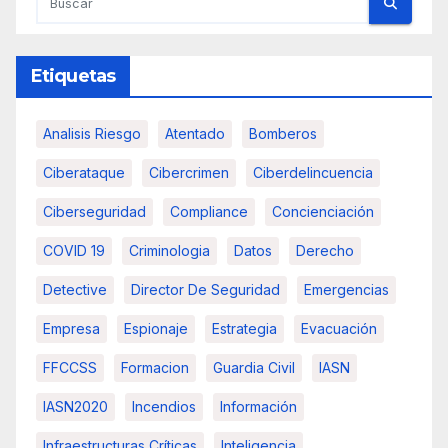
Etiquetas
Analisis Riesgo
Atentado
Bomberos
Ciberataque
Cibercrimen
Ciberdelincuencia
Ciberseguridad
Compliance
Concienciación
COVID 19
Criminologia
Datos
Derecho
Detective
Director De Seguridad
Emergencias
Empresa
Espionaje
Estrategia
Evacuación
FFCCSS
Formacion
Guardia Civil
IASN
IASN2020
Incendios
Información
Infraestructuras Críticas
Inteligencia