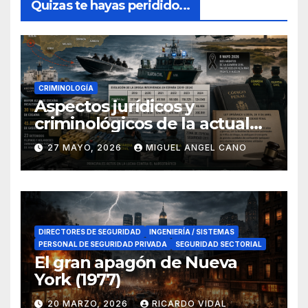
Quizas te hayas peridido...
CRIMINOLOGÍA
Aspectos jurídicos y
criminológicos de la actual
lucha contra el narcotráfico
27 MAYO, 2026
MIGUEL ANGEL CANO
en el sur de España
DIRECTORES DE SEGURIDAD
INGENIERÍA / SISTEMAS
PERSONAL DE SEGURIDAD PRIVADA
SEGURIDAD SECTORIAL
El gran apagón de Nueva
York (1977)
20 MARZO, 2026
RICARDO VIDAL