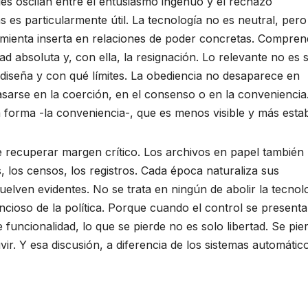
es oscilan entre el entusiasmo ingenuo y el rechazo
 es particularmente útil. La tecnología no es neutral, pero
amienta inserta en relaciones de poder concretas. Compren
d absoluta y, con ella, la resignación. Lo relevante no es 
o diseña y con qué límites. La obediencia no desaparece en
sarse en la coerción, en el consenso o en la conveniencia.
a forma -la conveniencia-, que es menos visible y más estab
e recuperar margen crítico. Los archivos en papel también
, los censos, los registros. Cada época naturaliza sus
vuelven evidentes. No se trata en ningún de abolir la tecnol
encioso de la política. Porque cuando el control se presenta
uncionalidad, lo que se pierde no es solo libertad. Se pier
ir. Y esa discusión, a diferencia de los sistemas automátic