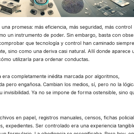
una promesa: más eficiencia, más seguridad, más control
como un instrumento de poder. Sin embargo, basta con obse
a comprobar que tecnología y control han caminado siempr
, sino como una deriva casi natural. Allí donde aparece 
cómo utilizarla para ordenar conductas.
na era completamente inédita marcada por algoritmos,
cómoda pero engañosa. Cambian los medios, sí, pero no la lógic
 invisibilidad. Ya no se impone de forma ostensible, sino q
archivos en papel, registros manuales, censos, fichas policia
s, expedientes. Ser controlado era una experiencia tangibl
un formulario. La obediencia se escenificaba. Pero hoy, en