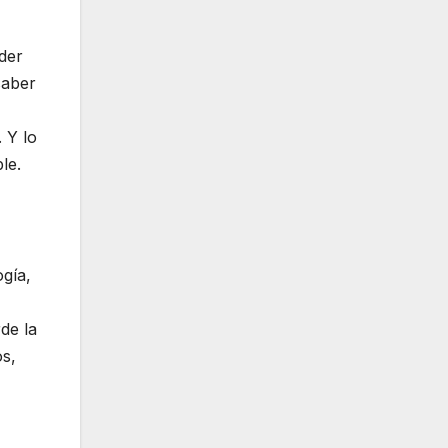
der
saber
 Y lo
le.
ogía,
de la
os,