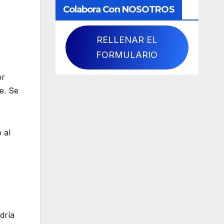
Colabora Con NOSOTROS
RELLENAR EL
FORMULARIO
or
e. Se
 al
dría