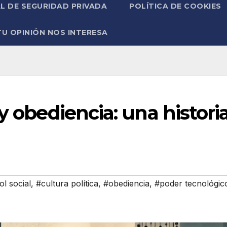
L DE SEGURIDAD PRIVADA
POLÍTICA DE COOKIES
TU OPINIÓN NOS INTERESA
y obediencia: una histori
ol social
,
#cultura política
,
#obediencia
,
#poder tecnológic