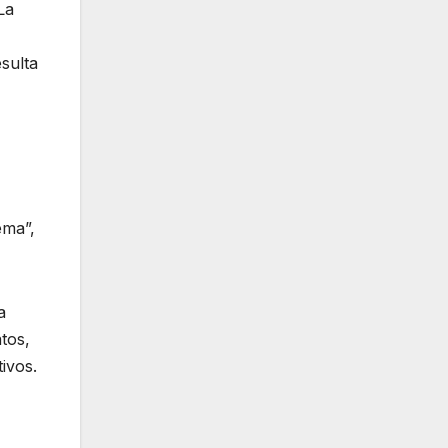
La
sulta
ema”,
a
tos,
tivos.