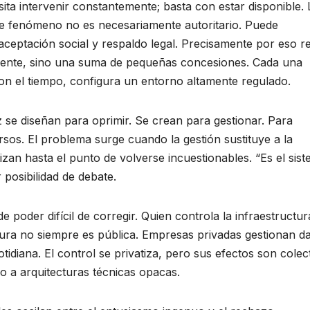
ita intervenir constantemente; basta con estar disponible. 
ste fenómeno no es necesariamente autoritario. Puede
ceptación social y respaldo legal. Precisamente por eso re
idente, sino una suma de pequeñas concesiones. Cada una
on el tiempo, configura un entorno altamente regulado.
z se diseñan para oprimir. Se crean para gestionar. Para
ursos. El problema surge cuando la gestión sustituye a la
zan hasta el punto de volverse incuestionables. “Es el sist
 posibilidad de debate.
 poder difícil de corregir. Quien controla la infraestructur
tura no siempre es pública. Empresas privadas gestionan da
tidiana. El control se privatiza, pero sus efectos son colec
no a arquitecturas técnicas opacas.