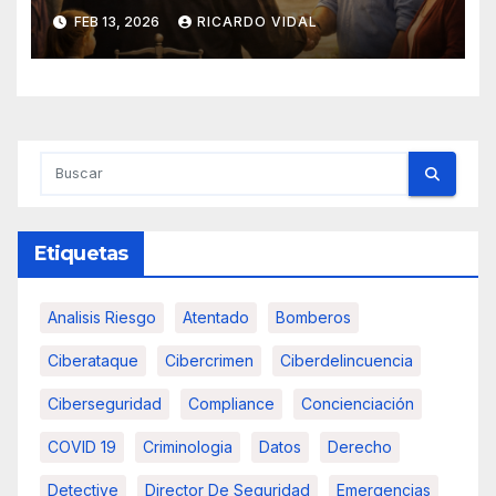
FEB 13, 2026
RICARDO VIDAL
Etiquetas
Analisis Riesgo
Atentado
Bomberos
Ciberataque
Cibercrimen
Ciberdelincuencia
Ciberseguridad
Compliance
Concienciación
COVID 19
Criminologia
Datos
Derecho
Detective
Director De Seguridad
Emergencias