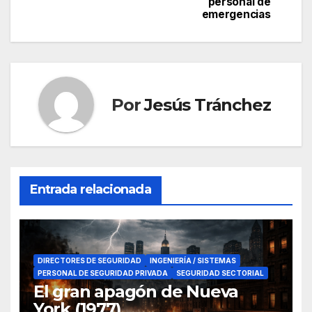
personal de
de
emergencias
entradas
Por
Jesús Tránchez
Entrada relacionada
DIRECTORES DE SEGURIDAD
INGENIERÍA / SISTEMAS
PERSONAL DE SEGURIDAD PRIVADA
SEGURIDAD SECTORIAL
El gran apagón de Nueva
York (1977)