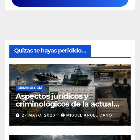
Quizas te hayas peridido...
CRIMINOLOGÍA
Aspectos jurídicos y
criminológicos de la actual
lucha contra el narcotráfico
27 MAYO, 2026
MIGUEL ANGEL CANO
en el sur de España