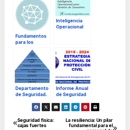
Inteligencia
Operacional
para Gestión
Fundamentos
de Desastres.
para los
sistemas de
gestión de
emergencias, y
II.
Departamento
Informe Anual
de Seguridad.
de Seguridad
Nacional 2020.
Protección
ante
Emergencias y
Seguridad física:
La resiliencia: Un pilar
Navegación
Catástrofes.
cajas fuertes
fundamental para el