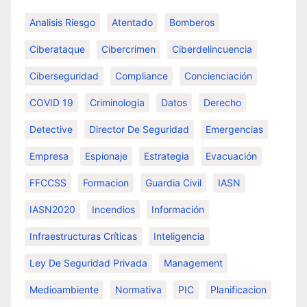
Analisis Riesgo
Atentado
Bomberos
Ciberataque
Cibercrimen
Ciberdelincuencia
Ciberseguridad
Compliance
Concienciación
COVID 19
Criminologia
Datos
Derecho
Detective
Director De Seguridad
Emergencias
Empresa
Espionaje
Estrategia
Evacuación
FFCCSS
Formacion
Guardia Civil
IASN
IASN2020
Incendios
Información
Infraestructuras Críticas
Inteligencia
Ley De Seguridad Privada
Management
Medioambiente
Normativa
PIC
Planificacion