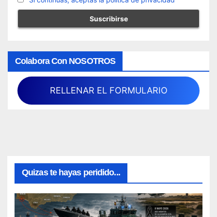
Colabora Con NOSOTROS
RELLENAR EL FORMULARIO
Quizas te hayas peridido...