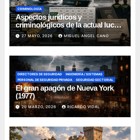
CRIMINOLOGÍA
Aspectos jurídicos y
criminológicos de la actual lucha
contra el narcotráfico en el sur de
27 MAYO, 2026
MIGUEL ANGEL CANO
España
DIRECTORES DE SEGURIDAD
INGENIERÍA / SISTEMAS
PERSONAL DE SEGURIDAD PRIVADA
SEGURIDAD SECTORIAL
El gran apagón de Nueva York
(1977)
20 MARZO, 2026
RICARDO VIDAL