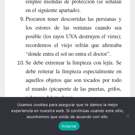
emplee medidas de protección (se señalan
en el siguiente apartado).
Procuren tener descorridas las persianas y
los estores de las ventanas cuando sea
posible (los rayos UVA destruyen el virus);
recordemos el viejo refrán que afirmaba
“donde entra el sol no entra el doctor”.
Se debe extremar la limpieza con lejía. Se
debe reiterar la limpieza especialmente en
aquellos objetos que son tocados por todo
el mundo (picaporte de las puertas, grifos,
palancas del inodoro).
Usamos cookies para asegurar que te damos la mejor
A ser posible, se pondrán dispensadores
experiencia en nuestra web. Si continúas usando este sitio,
automáticos de antiséptico en los inodoros;
asumiremos que estás de acuerdo con ello.
o en su defecto se dispensará mediante
Aceptar
baldes soluciones de lejía al 17%.