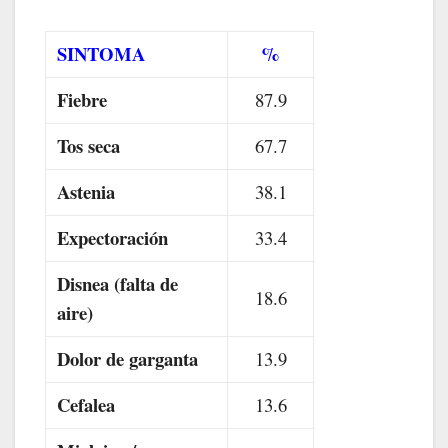
SINTOMA
%
Fiebre
87.9
Tos seca
67.7
Astenia
38.1
Expectoración
33.4
Disnea (falta de
18.6
aire)
Dolor de garganta
13.9
Cefalea
13.6