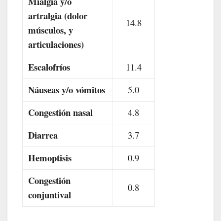
Mialgia y/o
artralgia (dolor
14.8
músculos, y
articulaciones)
Escalofríos
11.4
Náuseas y/o vómitos
5.0
Congestión nasal
4.8
Diarrea
3.7
Hemoptisis
0.9
Congestión
0.8
conjuntival