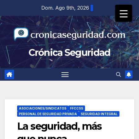
Saltar
Dom. Ago 9th, 2026
al
contenido
Crónica Seguridad
ASOCIACIONES/SINDICATOS
FFCCSS
PERSONAL DE SEGURIDAD PRIVADA
SEGURIDAD INTEGRAL
La seguridad, más
que nunca.