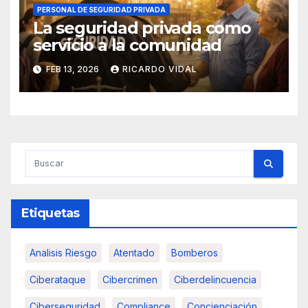
PERSONAL DE SEGURIDAD PRIVADA
La seguridad privada como
servicio a la comunidad
FEB 13, 2026
RICARDO VIDAL
Etiquetas
Analisis Riesgo
Atentado
Bomberos
Ciberataque
Cibercrimen
Ciberdelincuencia
Ciberseguridad
Compliance
Concienciación