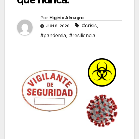
Por
Higinio Almagro
#crisis
,
JUN 8, 2020
#pandemia
,
#resiliencia