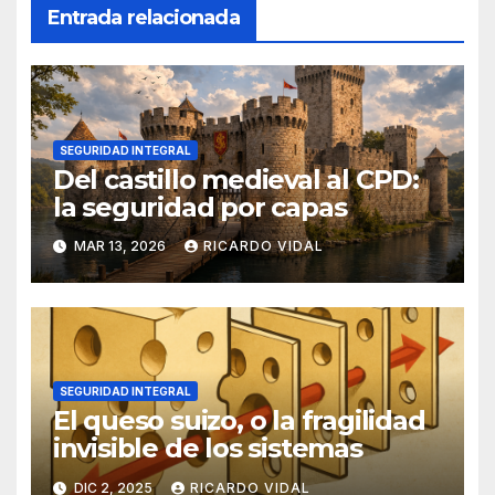
Entrada relacionada
SEGURIDAD INTEGRAL
Del castillo medieval al CPD:
la seguridad por capas
MAR 13, 2026
RICARDO VIDAL
SEGURIDAD INTEGRAL
El queso suizo, o la fragilidad
invisible de los sistemas
DIC 2, 2025
RICARDO VIDAL