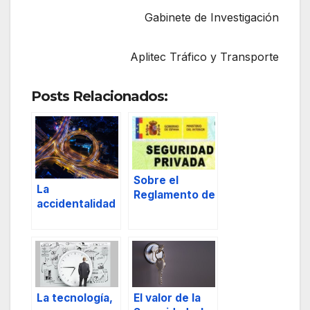
Gabinete de Investigación
Aplitec Tráfico y Transporte
Posts Relacionados:
Sobre el
La
Reglamento de
accidentalidad
Seguridad
y su
Privada.
investigación
en el plano
microscópico.
Pt. 2
La tecnología,
El valor de la