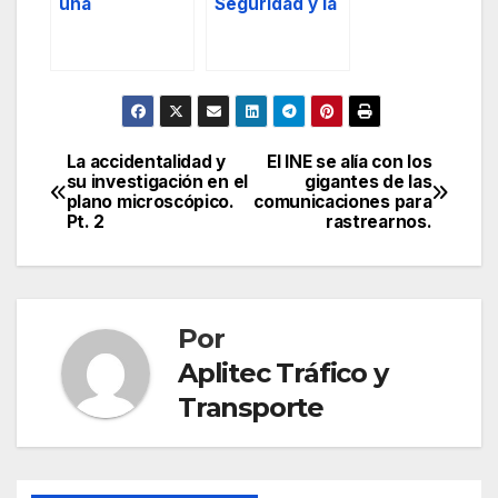
una
Seguridad y la
herramienta
Seguridad
para los
como Valor.
buenos, pero
Derecho,
también para
Necesidad y
los malos.
Garantía.
La accidentalidad y
El INE se alía con los
Navegación
su investigación en el
gigantes de las
plano microscópico.
comunicaciones para
de
Pt. 2
rastrearnos.
entradas
Por
Aplitec Tráfico y
Transporte