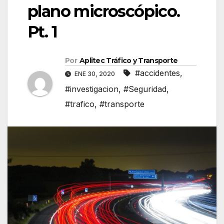
plano microscópico.
Pt. 1
Por
Aplitec Tráfico y Transporte
#accidentes
,
ENE 30, 2020
#investigacion
,
#Seguridad
,
#trafico
,
#transporte