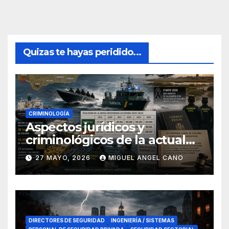
Quizas te hayas peridido...
CRIMINOLOGÍA
Aspectos jurídicos y
criminológicos de la actual
lucha contra el narcotráfico
27 MAYO, 2026
MIGUEL ANGEL CANO
en el sur de España
DIRECTORES DE SEGURIDAD
INGENIERÍA / SISTEMAS