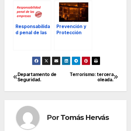
Jefes de
Seguridad.
Responsabilida
Prevención y
d penal de las
Protección
empresas:
contra
Sistemas
incendios, 1.
compliance
como modelo
de prevención,
y III.
Departamento de
Terrorismo: tercera
Navegación
Seguridad.
oleada.
de
entradas
Por
Tomás Hervás