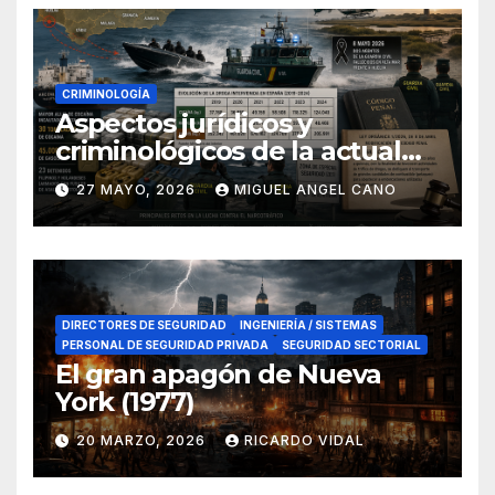
CRIMINOLOGÍA
Aspectos jurídicos y
criminológicos de la actual
lucha contra el narcotráfico
27 MAYO, 2026
MIGUEL ANGEL CANO
en el sur de España
DIRECTORES DE SEGURIDAD
INGENIERÍA / SISTEMAS
PERSONAL DE SEGURIDAD PRIVADA
SEGURIDAD SECTORIAL
El gran apagón de Nueva
York (1977)
20 MARZO, 2026
RICARDO VIDAL