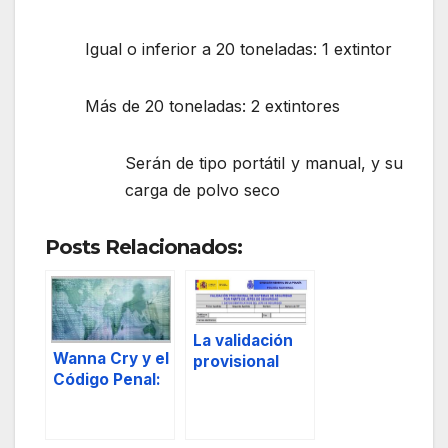
Igual o inferior a 20 toneladas: 1 extintor
Más de 20 toneladas: 2 extintores
Serán de tipo portátil y manual, y su
carga de polvo seco
Posts Relacionados:
La validación
Wanna Cry y el
provisional
Código Penal:
como una de
artículos 264,
las funciones
264 bis y 264
del Director de
ter.
Seguridad y