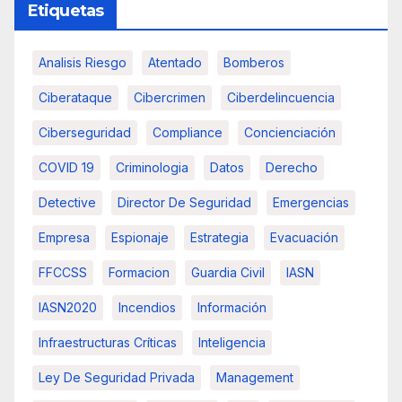
Etiquetas
Analisis Riesgo
Atentado
Bomberos
Ciberataque
Cibercrimen
Ciberdelincuencia
Ciberseguridad
Compliance
Concienciación
COVID 19
Criminologia
Datos
Derecho
Detective
Director De Seguridad
Emergencias
Empresa
Espionaje
Estrategia
Evacuación
FFCCSS
Formacion
Guardia Civil
IASN
IASN2020
Incendios
Información
Infraestructuras Críticas
Inteligencia
Ley De Seguridad Privada
Management