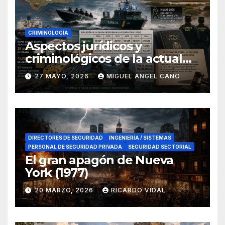
CRIMINOLOGÍA
Aspectos jurídicos y
criminológicos de la actual
lucha contra el narcotráfico
27 MAYO, 2026
MIGUEL ANGEL CANO
en el sur de España
DIRECTORES DE SEGURIDAD
INGENIERÍA / SISTEMAS
PERSONAL DE SEGURIDAD PRIVADA
SEGURIDAD SECTORIAL
El gran apagón de Nueva
York (1977)
20 MARZO, 2026
RICARDO VIDAL