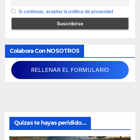
Si continúas, aceptas la política de privacidad
Colabora Con NOSOTROS
RELLENAR EL FORMULARIO
Quizas te hayas peridido...