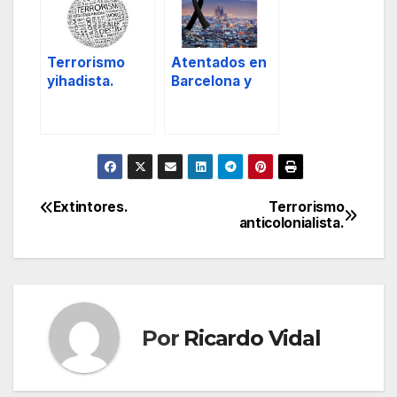
Terrorismo
Atentados en
yihadista.
Barcelona y
Cambrils.
Extintores.
Terrorismo
Navegación
anticolonialista.
de
entradas
Por
Ricardo Vidal