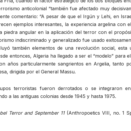
 Fría, cuando el factor estratégico de los dos bloques en
errorismo anticolonial “también fue afectado muy decisiva
iente comentario: “A pesar de que el Irgún y Lehi, en Israe
ecen ejemplos interesantes, la experiencia argelina con e
 piedra angular en la aplicación del terror con el propós
errorismo indiscriminado y generalizado fue usado exitosame
cluyó también elementos de una revolución social, esta ú
de entonces, Algeria ha llegado a ser el “modelo” para el
on años particularmente sangrientos en Argelia, tanto po
sa, dirigida por el General Massu.
upos terroristas fueron derrotados o se integraron en
ando a las antiguas colonias desde 1945 y hasta 1975.
bel Terror and September 11
(Anthropoetics VIII, no. 1 S