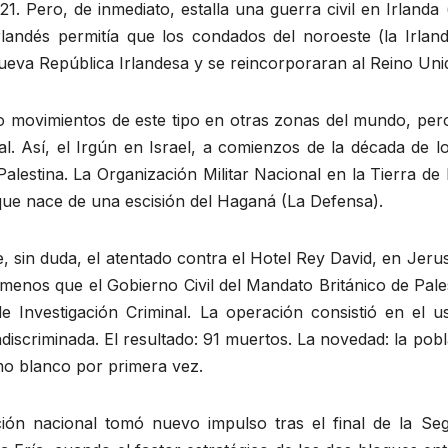
1. Pero, de inmediato, estalla una guerra civil en Irlanda 
landés permitía que los condados del noroeste (la Irland
 nueva República Irlandesa y se reincorporaran al Reino Uni
do movimientos de este tipo en otras zonas del mundo, per
l. Así, el Irgún en Israel, a comienzos de la década de l
alestina. La Organización Militar Nacional en la Tierra de 
 que nace de una escisión del Haganá (La Defensa).
e, sin duda, el atentado contra el Hotel Rey David, en Jeru
a menos que el Gobierno Civil del Mandato Británico de Pale
 de Investigación Criminal. La operación consistió en el 
ndiscriminada. El resultado: 91 muertos. La novedad: la pob
como blanco por primera vez.
ación nacional tomó nuevo impulso tras el final de la Se