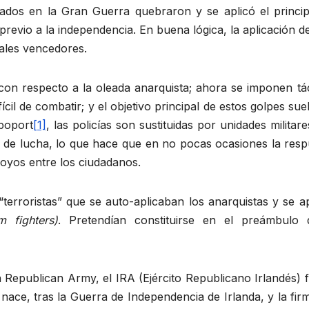
tados en la Gran Guerra quebraron y se aplicó el princip
evio a la independencia. En buena lógica, la aplicación d
iales vencedores.
con respecto a la oleada anarquista; ahora se imponen tác
ifícil de combatir; y el objetivo principal de estos golpes sue
poport
[1]
, las policías son sustituidas por unidades militar
o de lucha, lo que hace que en no pocas ocasiones la resp
poyos entre los ciudadanos.
erroristas” que se auto-aplicaban los anarquistas y se ap
m fighters)
. Pretendían constituirse en el preámbulo 
 Republican Army, el IRA (Ejército Republicano Irlandés) 
a nace, tras la Guerra de Independencia de Irlanda, y la fir