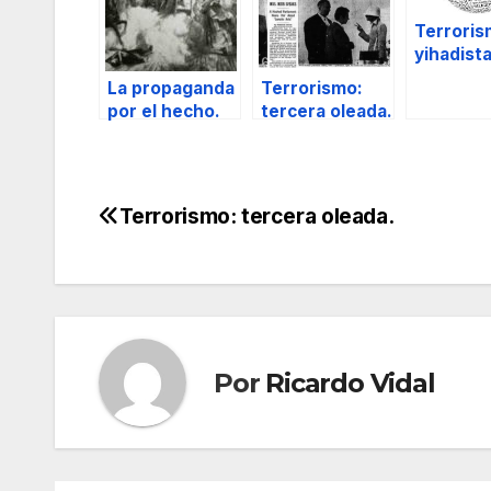
Terrori
yihadista
La propaganda
Terrorismo:
por el hecho.
tercera oleada.
Terrorismo: tercera oleada.
Navegación
de
entradas
Por
Ricardo Vidal