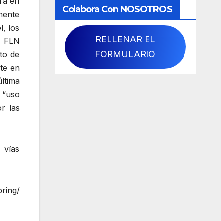
tra en
Colabora Con NOSOTROS
mente
l, los
RELLENAR EL
l FLN
FORMULARIO
ito de
nte en
ltima
 “uso
r las
 vías
pring/