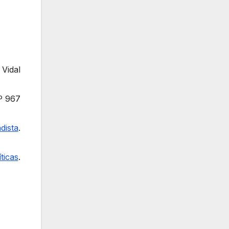
 Vidal
º 967
dista
.
ticas
.