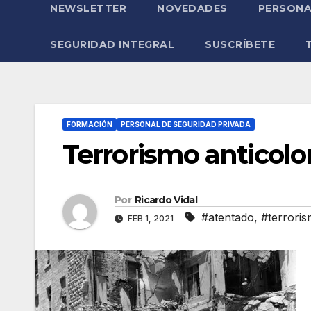
NEWSLETTER
NOVEDADES
PERSONA
SEGURIDAD INTEGRAL
SUSCRÍBETE
FORMACIÓN
PERSONAL DE SEGURIDAD PRIVADA
Terrorismo anticolon
Por
Ricardo Vidal
#atentado
,
#terrori
FEB 1, 2021