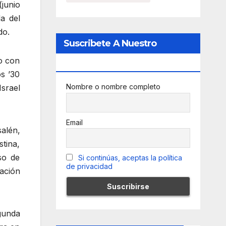
(junio
a del
do.
Suscribete A Nuestro
o con
Newsletter
os ’30
Nombre o nombre completo
Israel
Email
salén,
stina,
uso de
Si continúas, aceptas la política
de privacidad
lación
gunda