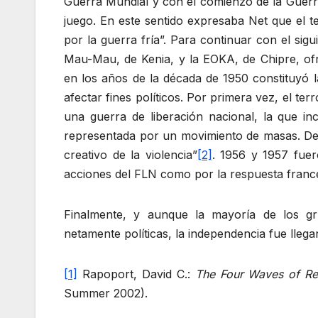
Guerra Mundial y con el comienzo de la Guerra
juego. En este sentido expresaba Net que el t
por la guerra fría”. Para continuar con el sigu
Mau-Mau, de Kenia, y la EOKA, de Chipre, ofr
en los años de la década de 1950 constituyó la
afectar fines políticos. Por primera vez, el t
una guerra de liberación nacional, la que in
representada por un movimiento de masas. Des
creativo de la violencia”
[2]
. 1956 y 1957 fuer
acciones del FLN como por la respuesta france
Finalmente, y aunque la mayoría de los gr
netamente políticas, la independencia fue lleg
[1]
Rapoport, David C.:
The Four Waves of Re
Summer 2002).