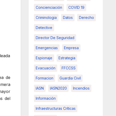
Concienciación
COVID 19
Criminologia
Datos
Derecho
Detective
Director De Seguridad
Emergencias
Empresa
leada
Espionaje
Estrategia
Evacuación
FFCCSS
ea de
Formacion
Guardia Civil
imera
IASN
IASN2020
Incendios
mayor
s del
Información
Infraestructuras Críticas