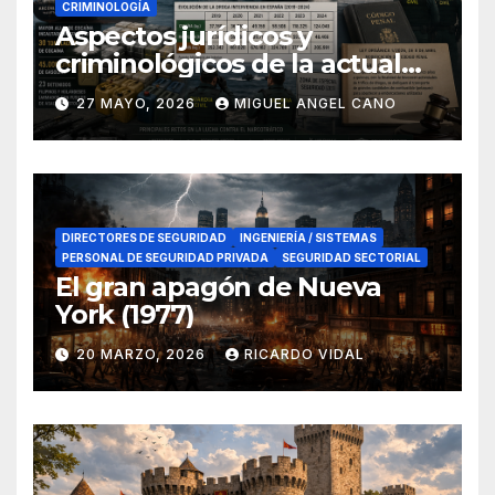
CRIMINOLOGÍA
Aspectos jurídicos y
criminológicos de la actual
lucha contra el narcotráfico
27 MAYO, 2026
MIGUEL ANGEL CANO
en el sur de España
DIRECTORES DE SEGURIDAD
INGENIERÍA / SISTEMAS
PERSONAL DE SEGURIDAD PRIVADA
SEGURIDAD SECTORIAL
El gran apagón de Nueva
York (1977)
20 MARZO, 2026
RICARDO VIDAL