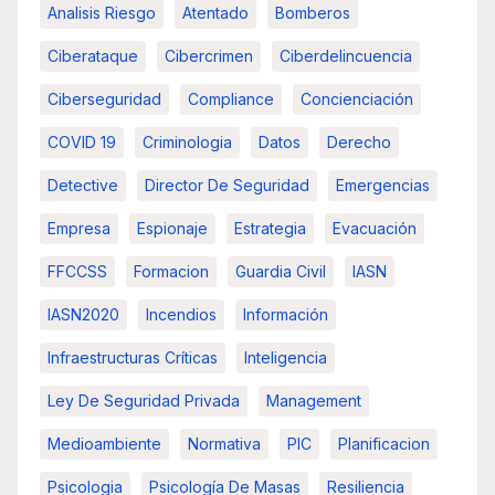
Analisis Riesgo
Atentado
Bomberos
Ciberataque
Cibercrimen
Ciberdelincuencia
Ciberseguridad
Compliance
Concienciación
COVID 19
Criminologia
Datos
Derecho
Detective
Director De Seguridad
Emergencias
Empresa
Espionaje
Estrategia
Evacuación
FFCCSS
Formacion
Guardia Civil
IASN
IASN2020
Incendios
Información
Infraestructuras Críticas
Inteligencia
Ley De Seguridad Privada
Management
Medioambiente
Normativa
PIC
Planificacion
Psicologia
Psicología De Masas
Resiliencia