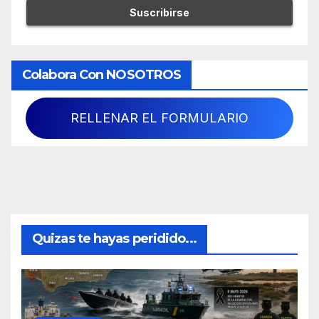
Colabora Con NOSOTROS
RELLENAR EL FORMULARIO
Quizas te hayas peridido...