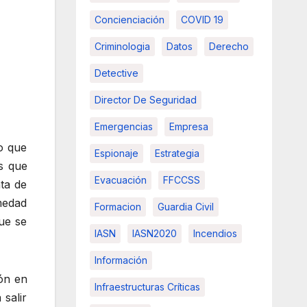
Concienciación
COVID 19
Criminologia
Datos
Derecho
Detective
Director De Seguridad
Emergencias
Empresa
o que
Espionaje
Estrategia
s que
Evacuación
FFCCSS
ta de
medad
Formacion
Guardia Civil
que se
IASN
IASN2020
Incendios
Información
ón en
Infraestructuras Críticas
 salir