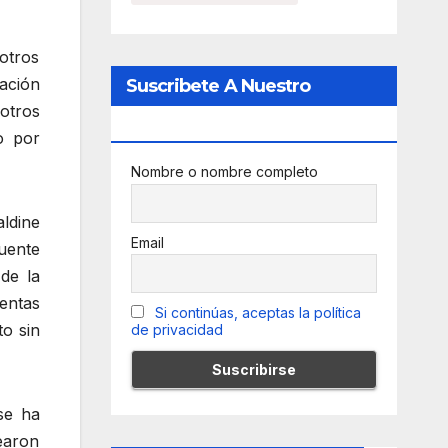
otros
ación
Suscribete A Nuestro
otros
Newsletter
o por
Nombre o nombre completo
ldine
Email
uente
de la
entas
Si continúas, aceptas la política
to sin
de privacidad
se ha
earon