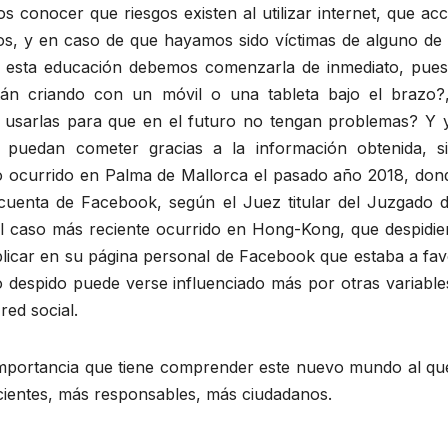
 conocer que riesgos existen al utilizar internet, que ac
gos, y en caso de que hayamos sido víctimas de alguno de 
Y esta educación debemos comenzarla de inmediato, pues
tán criando con un móvil o una tableta bajo el brazo?
usarlas para que en el futuro no tengan problemas? Y 
e puedan cometer gracias a la información obtenida, s
so ocurrido en Palma de Mallorca el pasado año 2018, don
cuenta de Facebook, según el Juez titular del Juzgado d
el caso más reciente ocurrido en Hong-Kong, que despidie
icar en su página personal de Facebook que estaba a fav
mo despido puede verse influenciado más por otras variabl
red social.
mportancia que tiene comprender este nuevo mundo al qu
ientes, más responsables, más ciudadanos.