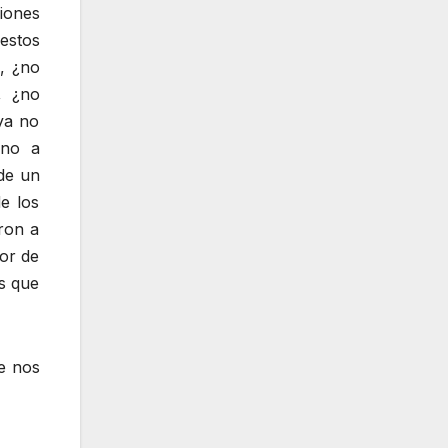
ciones
estos
, ¿no
, ¿no
ya no
ino a
de un
e los
ron a
or de
es que
e nos