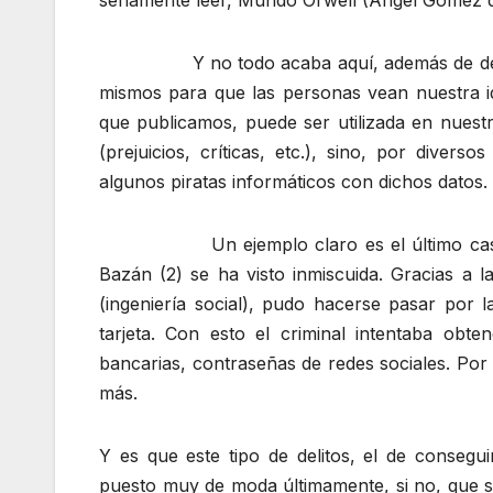
seriamente leer, Mundo Orwell (Ángel Gómez d
Y no todo acaba aquí, además de determi
mismos para que las personas vean nuestra id
que publicamos, puede ser utilizada en nuest
(prejuicios, críticas, etc.), sino, por diver
algunos piratas informáticos con dichos datos.
Un ejemplo claro es el último caso de ro
Bazán (2) se ha visto inmiscuida. Gracias a l
(ingeniería social), pudo hacerse pasar por l
tarjeta. Con esto el criminal intentaba ob
bancarias, contraseñas de redes sociales. Por 
más.
Y es que este tipo de delitos, el de consegu
puesto muy de moda últimamente, si no, que se