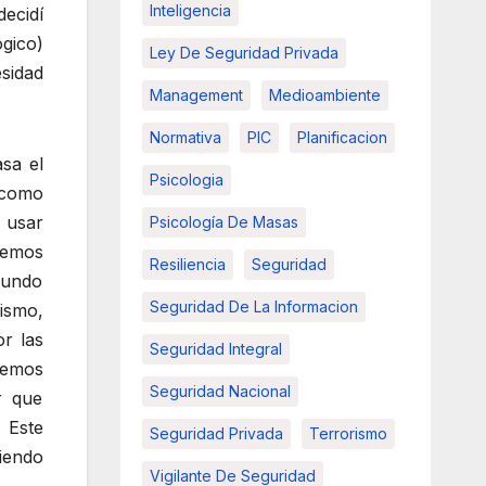
Inteligencia
ecidí
ógico)
Ley De Seguridad Privada
sidad
Management
Medioambiente
Normativa
PIC
Planificacion
sa el
Psicologia
 como
 usar
Psicología De Masas
bemos
Resiliencia
Seguridad
 mundo
Seguridad De La Informacion
ismo,
r las
Seguridad Integral
remos
Seguridad Nacional
r que
 Este
Seguridad Privada
Terrorismo
iendo
Vigilante De Seguridad