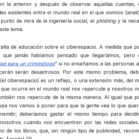
n la anterior y después de observar aquellas cuentas, d
tudes existentes entre el mundo real en el que vivimos (anal
 punto de mira de la ingeniería social, el
phishing
y la nece
este tema.
e educación sobre el ciberespacio. A medida que pa
os que jamás habíamos pensado que llegaríamos, pero
ad para un criminólogo
” si no enseñamos a las personas a
ecerán serán desastrosos. Por este mismo problema, de
(el ciberespacio) es un reflejo, o una extensión más, del
o que ocurre en el mundo real nos repercute a nosotros m
también nos repercute de la misma manera. Al igual que po
pa nos vamos a poner para que la gente vea lo que que
nsmitir; deberíamos gastar el mismo tiempo para decidi
nosotros cuando nos encuentren por las redes sociales.
 de los libros, que, sin ningún tipo de publicidad, recom