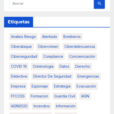
Etiquetas
Analisis Riesgo
Atentado
Bomberos
Ciberataque
Cibercrimen
Ciberdelincuencia
Ciberseguridad
Compliance
Concienciación
COVID 19
Criminologia
Datos
Derecho
Detective
Director De Seguridad
Emergencias
Empresa
Espionaje
Estrategia
Evacuación
FFCCSS
Formacion
Guardia Civil
IASN
IASN2020
Incendios
Información