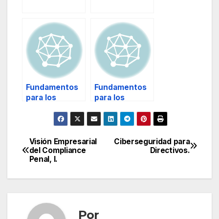
del Operador?
Plan de
Seguridad del
Operador.
Fundamentos
Fundamentos
para los
para los
sistemas de
sistemas de
gestión de
gestión de
emergencias, I.
emergencias, y
II.
Visión Empresarial
Ciberseguridad para
Navegación
del Compliance
Directivos.
Penal, I.
de
entradas
Por