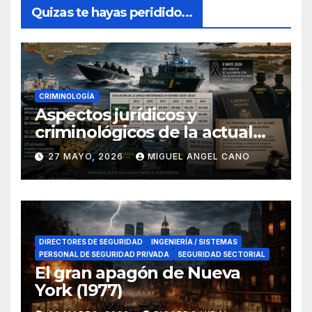
Quizas te hayas peridido...
CRIMINOLOGÍA
Aspectos jurídicos y
criminológicos de la actual
lucha contra el narcotráfico
27 MAYO, 2026
MIGUEL ANGEL CANO
en el sur de España
DIRECTORES DE SEGURIDAD
INGENIERÍA / SISTEMAS
PERSONAL DE SEGURIDAD PRIVADA
SEGURIDAD SECTORIAL
El gran apagón de Nueva
York (1977)