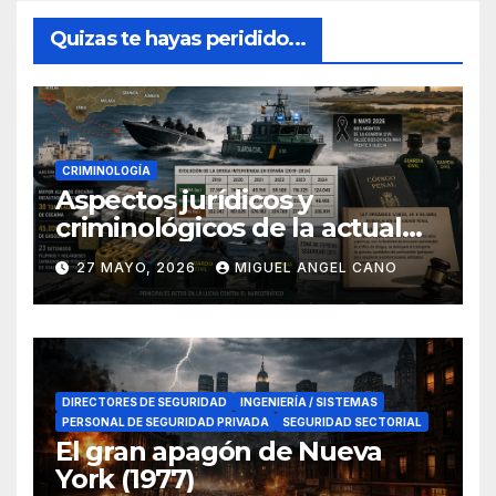
Quizas te hayas peridido...
CRIMINOLOGÍA
Aspectos jurídicos y
criminológicos de la actual
lucha contra el narcotráfico
27 MAYO, 2026
MIGUEL ANGEL CANO
en el sur de España
DIRECTORES DE SEGURIDAD
INGENIERÍA / SISTEMAS
PERSONAL DE SEGURIDAD PRIVADA
SEGURIDAD SECTORIAL
El gran apagón de Nueva
York (1977)