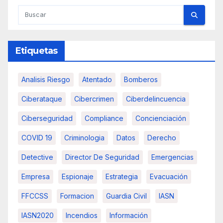
Etiquetas
Analisis Riesgo
Atentado
Bomberos
Ciberataque
Cibercrimen
Ciberdelincuencia
Ciberseguridad
Compliance
Concienciación
COVID 19
Criminologia
Datos
Derecho
Detective
Director De Seguridad
Emergencias
Empresa
Espionaje
Estrategia
Evacuación
FFCCSS
Formacion
Guardia Civil
IASN
IASN2020
Incendios
Información