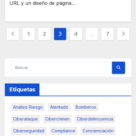
URL y un diseño de página…
Paginación
1
2
3
4
…
7
de
entradas
Etiquetas
Analisis Riesgo
Atentado
Bomberos
Ciberataque
Cibercrimen
Ciberdelincuencia
Ciberseguridad
Compliance
Concienciación