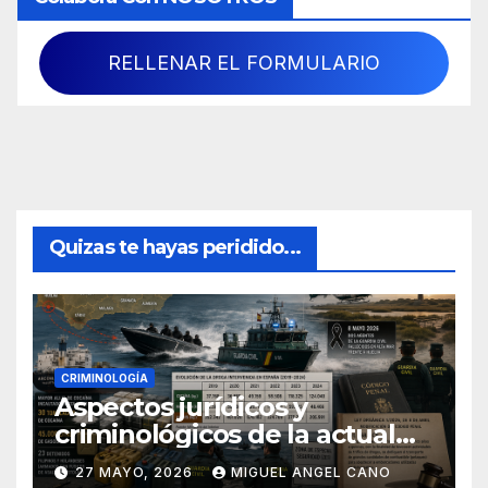
RELLENAR EL FORMULARIO
Quizas te hayas peridido...
CRIMINOLOGÍA
Aspectos jurídicos y
criminológicos de la actual
lucha contra el narcotráfico
27 MAYO, 2026
MIGUEL ANGEL CANO