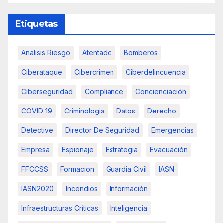
Etiquetas
Analisis Riesgo
Atentado
Bomberos
Ciberataque
Cibercrimen
Ciberdelincuencia
Ciberseguridad
Compliance
Concienciación
COVID 19
Criminologia
Datos
Derecho
Detective
Director De Seguridad
Emergencias
Empresa
Espionaje
Estrategia
Evacuación
FFCCSS
Formacion
Guardia Civil
IASN
IASN2020
Incendios
Información
Infraestructuras Críticas
Inteligencia