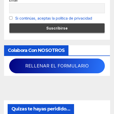
Email
Si continúas, aceptas la política de privacidad
Colabora Con NOSOTROS
RELLENAR EL FORMULARIO
Quizas te hayas peridido...