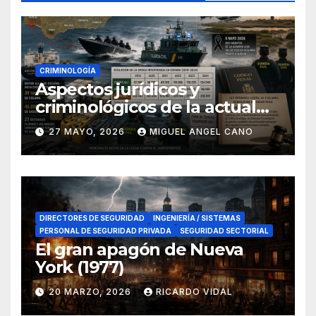
CRIMINOLOGÍA
Aspectos jurídicos y
criminológicos de la actual
lucha contra el narcotráfico
27 MAYO, 2026
MIGUEL ANGEL CANO
en el sur de España
DIRECTORES DE SEGURIDAD
INGENIERÍA / SISTEMAS
PERSONAL DE SEGURIDAD PRIVADA
SEGURIDAD SECTORIAL
El gran apagón de Nueva
York (1977)
20 MARZO, 2026
RICARDO VIDAL