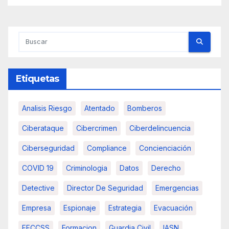
Etiquetas
Analisis Riesgo
Atentado
Bomberos
Ciberataque
Cibercrimen
Ciberdelincuencia
Ciberseguridad
Compliance
Concienciación
COVID 19
Criminologia
Datos
Derecho
Detective
Director De Seguridad
Emergencias
Empresa
Espionaje
Estrategia
Evacuación
FFCCSS
Formacion
Guardia Civil
IASN