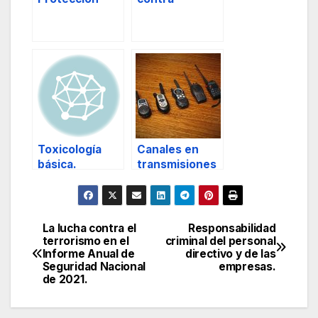
contra
incendios.
incendios, y 2.
Toxicología
Canales en
básica.
transmisiones
en
emergencias.
La lucha contra el
Responsabilidad
Navegación
terrorismo en el
criminal del personal
Informe Anual de
directivo y de las
de
Seguridad Nacional
empresas.
de 2021.
entradas