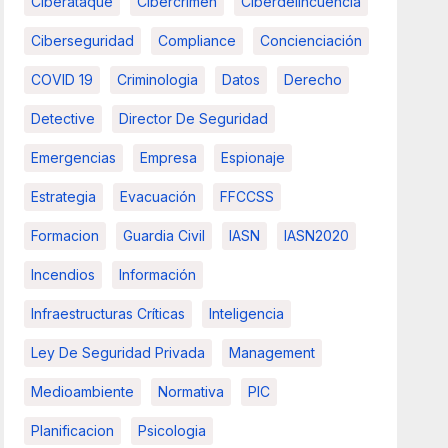
Ciberataque
Cibercrimen
Ciberdelincuencia
Ciberseguridad
Compliance
Concienciación
COVID 19
Criminologia
Datos
Derecho
Detective
Director De Seguridad
Emergencias
Empresa
Espionaje
Estrategia
Evacuación
FFCCSS
Formacion
Guardia Civil
IASN
IASN2020
Incendios
Información
Infraestructuras Críticas
Inteligencia
Ley De Seguridad Privada
Management
Medioambiente
Normativa
PIC
Planificacion
Psicologia