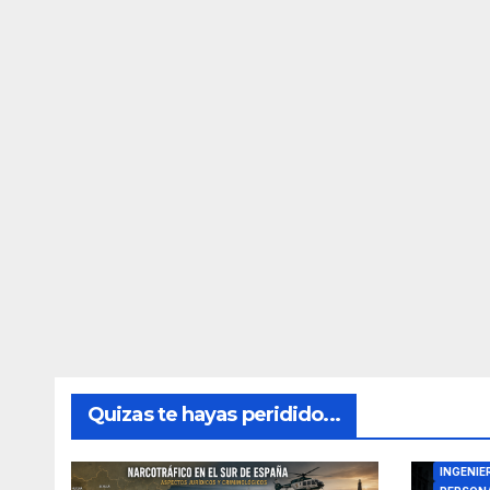
Quizas te hayas peridido...
DIRECTO
INGENIE