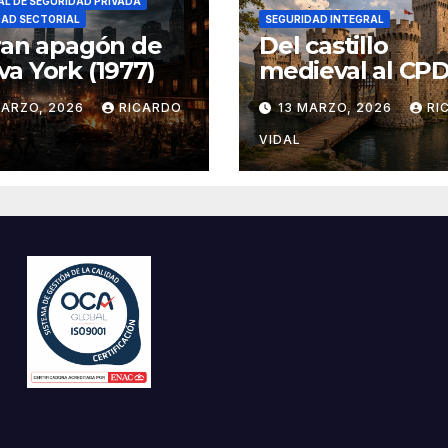
L DE SEGURIDAD PRIVADA
DAD SECTORIAL
SEGURIDAD INTEGRAL
ran apagón de
Del castillo
a York (1977)
medieval al CPD:
seguridad por c
MARZO, 2026
RICARDO
13 MARZO, 2026
RI
VIDAL