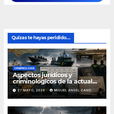
Quizas te hayas peridido...
CRIMINOLOGÍA
Aspectos jurídicos y
criminológicos de la actual
lucha contra el narcotráfico
27 MAYO, 2026
MIGUEL ANGEL CANO
en el sur de España