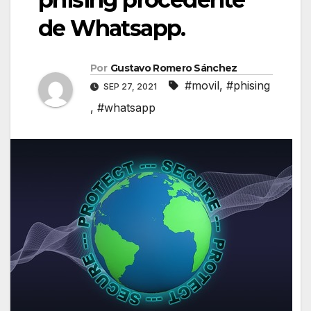
de Whatsapp.
Por
Gustavo Romero Sánchez
#movil
,
#phising
SEP 27, 2021
,
#whatsapp