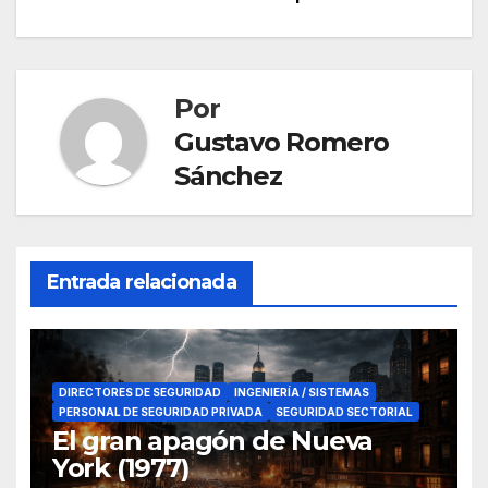
de
entradas
Por
Gustavo Romero
Sánchez
Entrada relacionada
DIRECTORES DE SEGURIDAD
INGENIERÍA / SISTEMAS
PERSONAL DE SEGURIDAD PRIVADA
SEGURIDAD SECTORIAL
El gran apagón de Nueva
York (1977)