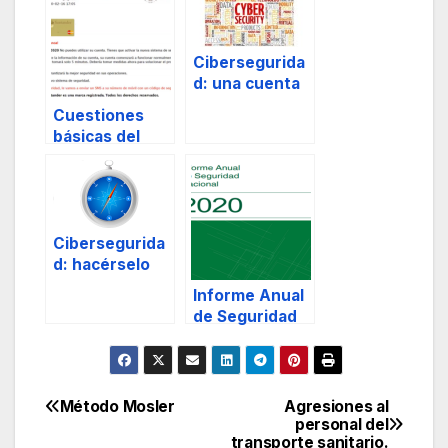
Cibersegurida
d: una cuenta
pendiente.
Cuestiones
básicas del
phishing.
Cibersegurida
d: hacérselo
mirar.
Informe Anual
de Seguridad
Nacional 2020.
Cibersegurida
d.
Método Mosler
Agresiones al
Navegación
personal del
transporte sanitario.