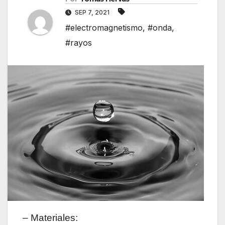
SEP 7, 2021
#electromagnetismo
,
#onda
,
#rayos
– Materiales: