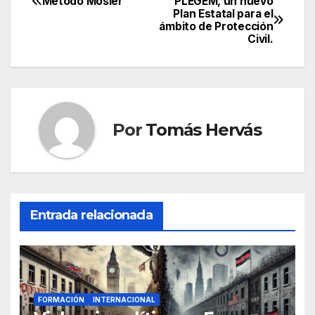
Método Mosler
PLEGEM, un nuevo
Navegación
Plan Estatal para el
ámbito de Protección
de
Civil.
entradas
Por
Tomás Hervás
Entrada relacionada
FORMACIÓN
INTERNACIONAL