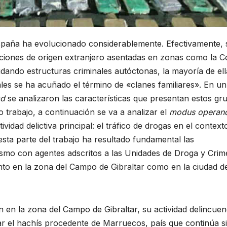
spaña ha evolucionado considerablemente. Efectivamente, 
aciones de origen extranjero asentadas en zonas como la C
idando estructuras criminales autóctonas, la mayoría de ell
les se ha acuñado el término de «clanes familiares». En un
ad
se analizaron las características que presentan estos gr
 trabajo, a continuación se va a analizar el
modus operan
ividad delictiva principal: el tráfico de drogas en el context
esta parte del trabajo ha resultado fundamental las
ismo con agentes adscritos a las Unidades de Droga y Cri
nto en la zona del Campo de Gibraltar como en la ciudad d
 en la zona del Campo de Gibraltar, su actividad delincuen
iar el hachís procedente de Marruecos, país que continúa s