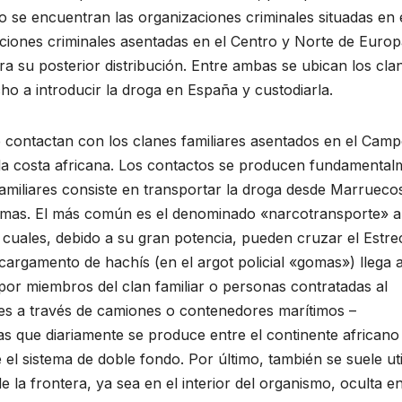
 se encuentran las organizaciones criminales situadas en 
zaciones criminales asentadas en el Centro y Norte de Europ
ra su posterior distribución. Entre ambas se ubican los cla
ho a introducir la droga en España y custodiarla.
e contactan con los clanes familiares asentados en el Cam
 la costa africana. Los contactos se producen fundamental
 familiares consiste en transportar la droga desde Marrueco
temas. El más común es el denominado «narcotransporte» a
 cuales, debido a su gran potencia, pueden cruzar el Estr
cargamento de hachís (en el argot policial «gomas») llega a
or miembros del clan familiar o personas contratadas al
a es a través de camiones o contenedores marítimos –
 que diariamente se produce entre el continente africano
el sistema de doble fondo. Por último, también se suele uti
 la frontera, ya sea en el interior del organismo, oculta en