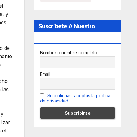
el
a, y
nes
Suscribete A Nuestro
Newsletter
po de
Nombre o nombre completo
mente
s
Email
echo
 las
Si continúas, aceptas la política
de privacidad
 y
lizar
 el