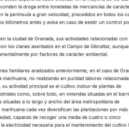
esconden la droga entre toneladas de mercancías de caráct
an la península a gran velocidad, precedidos en todos los c
 kilómetros antes y avisa en caso de existir un control poli
 en la ciudad de Granada, sus actividades relacionadas con 
s con los clanes asentados en el Campo de Gibraltar, aunque
amentalmente por factores de carácter ambiental.
lanes familiares analizados anteriormente, en el caso de Gr
a marihuana, no realizando en puridad labores relacionada
 su actividad principal es el cultivo
indoor
de plantas de
ustriales como, sobre todo, en viviendas situadas en el barr
s situadas a lo largo y ancho del área metropolitana de
a marihuana cada vez diversifican las plantaciones por más
piedad, capaces de recoger una media de cuatro o cinco
a electricidad necesaria para el mantenimiento del cultivo 