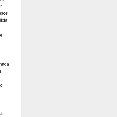
er
asos
cial.
el
anada
s
io
la