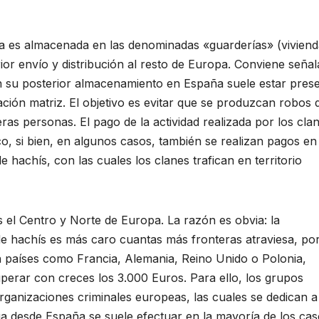
a es almacenada en las denominadas «guarderías» (viviend
ior envío y distribución al resto de Europa. Conviene señal
n su posterior almacenamiento en España suele estar pres
ión matriz. El objetivo es evitar que se produzcan robos 
eras personas. El pago de la actividad realizada por los cla
co, si bien, en algunos casos, también se realizan pagos en
hachís, con las cuales los clanes trafican en territorio
es el Centro y Norte de Europa. La razón es obvia: la
e hachís es más caro cuantas más fronteras atraviesa, por
 en países como Francia, Alemania, Reino Unido o Polonia,
perar con creces los 3.000 Euros. Para ello, los grupos
ganizaciones criminales europeas, las cuales se dedican a
oga desde España se suele efectuar en la mayoría de los ca