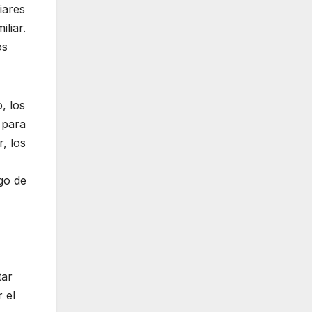
iares
liar.
os
, los
 para
, los
go de
tar
 el