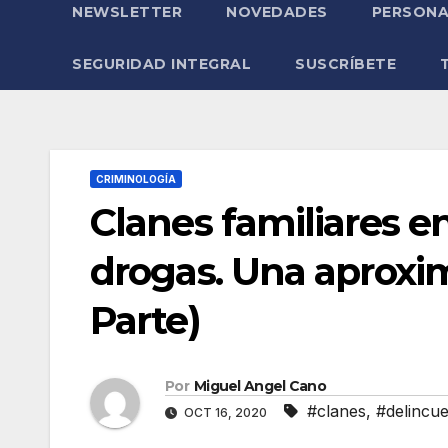
NEWSLETTER
NOVEDADES
PERSONA
SEGURIDAD INTEGRAL
SUSCRÍBETE
CRIMINOLOGÍA
Clanes familiares en
drogas. Una aproxim
Parte)
Por
Miguel Angel Cano
#clanes
,
#delincue
OCT 16, 2020