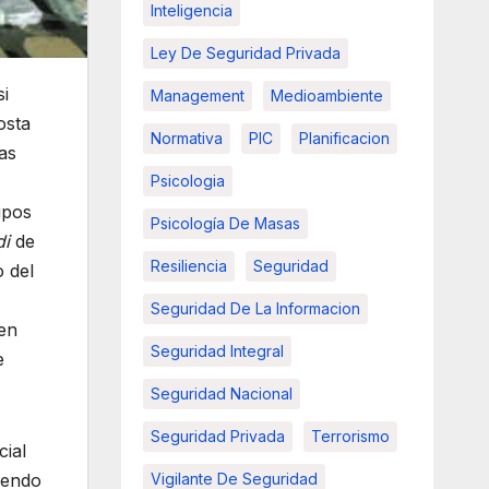
Inteligencia
Ley De Seguridad Privada
si
Management
Medioambiente
osta
Normativa
PIC
Planificacion
as
Psicologia
upos
Psicología De Masas
di
de
Resiliencia
Seguridad
o del
Seguridad De La Informacion
men
Seguridad Integral
e
Seguridad Nacional
Seguridad Privada
Terrorismo
cial
iendo
Vigilante De Seguridad