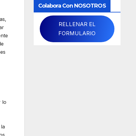
Colabora Con NOSOTROS
as,
RELLENAR EL
ar
FORMULARIO
ente
de
nes
 lo
 la
sos