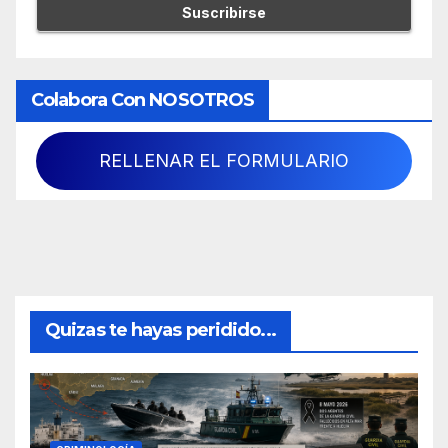
Colabora Con NOSOTROS
RELLENAR EL FORMULARIO
Quizas te hayas peridido...