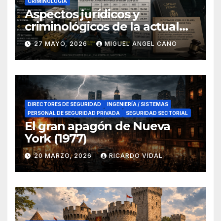
CRIMINOLOGÍA
Aspectos jurídicos y
criminológicos de la actual
lucha contra el narcotráfico
27 MAYO, 2026
MIGUEL ANGEL CANO
en el sur de España
DIRECTORES DE SEGURIDAD
INGENIERÍA / SISTEMAS
PERSONAL DE SEGURIDAD PRIVADA
SEGURIDAD SECTORIAL
El gran apagón de Nueva
York (1977)
20 MARZO, 2026
RICARDO VIDAL