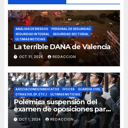
ANÁLISIS DE RIESGOS
PERSONAL DE SEGURIDAD
SEGURIDAD INTEGRAL
SEGURIDAD SECTORIAL
ÚLTIMAS NOTICIAS
La terrible DANA de Valencia
OCT 31, 2024
REDACCION
ASOCIACIONES/SINDICATOS
FFCCSS
GUARDIA CIVIL
OTRAS (VS, EP, ETC.)
ÚLTIMAS NOTICIAS
Polémica suspensión del
examen de oposiciones para
ser Guardia Civil
OCT 1, 2024
REDACCION