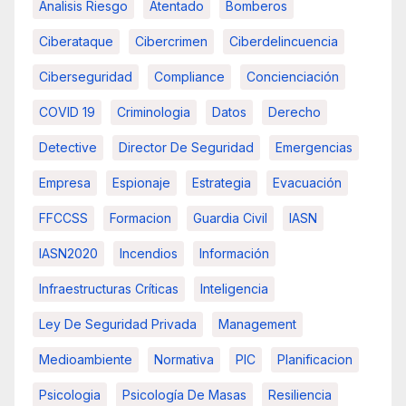
Analisis Riesgo
Atentado
Bomberos
Ciberataque
Cibercrimen
Ciberdelincuencia
Ciberseguridad
Compliance
Concienciación
COVID 19
Criminologia
Datos
Derecho
Detective
Director De Seguridad
Emergencias
Empresa
Espionaje
Estrategia
Evacuación
FFCCSS
Formacion
Guardia Civil
IASN
IASN2020
Incendios
Información
Infraestructuras Críticas
Inteligencia
Ley De Seguridad Privada
Management
Medioambiente
Normativa
PIC
Planificacion
Psicologia
Psicología De Masas
Resiliencia