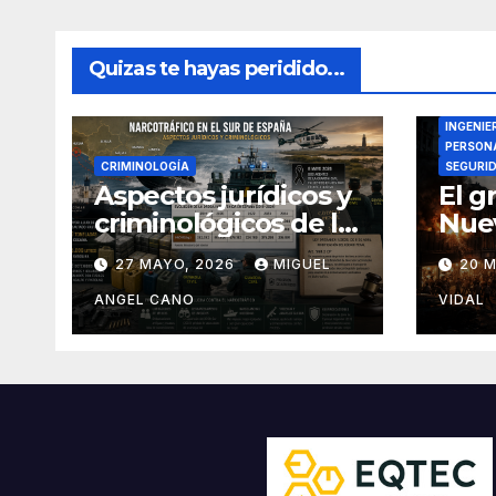
Quizas te hayas peridido...
DIRECTO
INGENIE
PERSONA
CRIMINOLOGÍA
SEGURI
Aspectos jurídicos y
El g
criminológicos de la
Nuev
actual lucha contra
27 MAYO, 2026
MIGUEL
20 
el narcotráfico en el
sur de España
ANGEL CANO
VIDAL