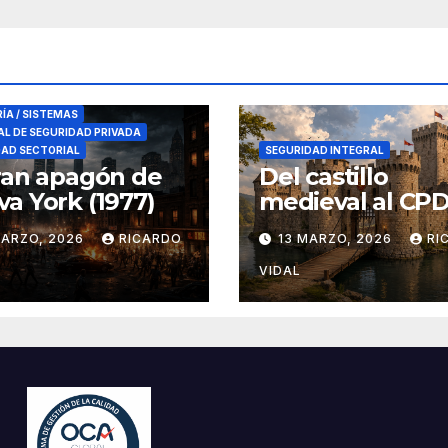
RES DE SEGURIDAD
RÍA / SISTEMAS
L DE SEGURIDAD PRIVADA
DAD SECTORIAL
SEGURIDAD INTEGRAL
ran apagón de
Del castillo
a York (1977)
medieval al CPD:
seguridad por c
MARZO, 2026
RICARDO
13 MARZO, 2026
RI
VIDAL