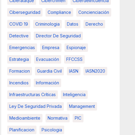
Ciberataque
Cibercrimen
Ciberdelincuencia
Ciberseguridad
Compliance
Concienciación
COVID 19
Criminologia
Datos
Derecho
Detective
Director De Seguridad
Emergencias
Empresa
Espionaje
Estrategia
Evacuación
FFCCSS
Formacion
Guardia Civil
IASN
IASN2020
Incendios
Información
Infraestructuras Críticas
Inteligencia
Ley De Seguridad Privada
Management
Medioambiente
Normativa
PIC
Planificacion
Psicologia