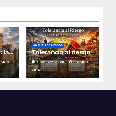
ANÁLISIS DE RIESGOS
 la
Tolerancia al riesgo
apas
CARDO
6 MARZO, 2026
RICARDO
VIDAL