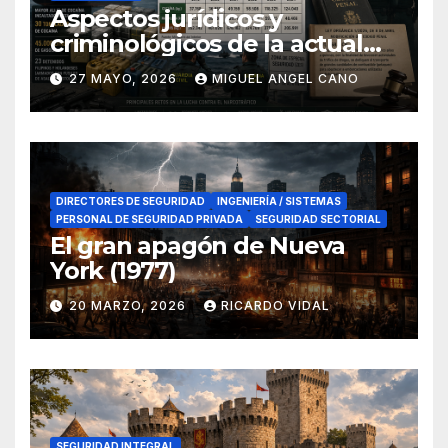
Aspectos jurídicos y
criminológicos de la actual
lucha contra el narcotráfico
27 MAYO, 2026
MIGUEL ANGEL CANO
en el sur de España
DIRECTORES DE SEGURIDAD
INGENIERÍA / SISTEMAS
PERSONAL DE SEGURIDAD PRIVADA
SEGURIDAD SECTORIAL
El gran apagón de Nueva
York (1977)
20 MARZO, 2026
RICARDO VIDAL
SEGURIDAD INTEGRAL