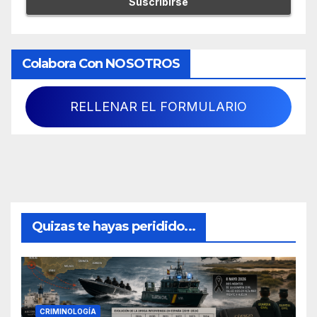
Colabora Con NOSOTROS
RELLENAR EL FORMULARIO
Quizas te hayas peridido...
CRIMINOLOGÍA