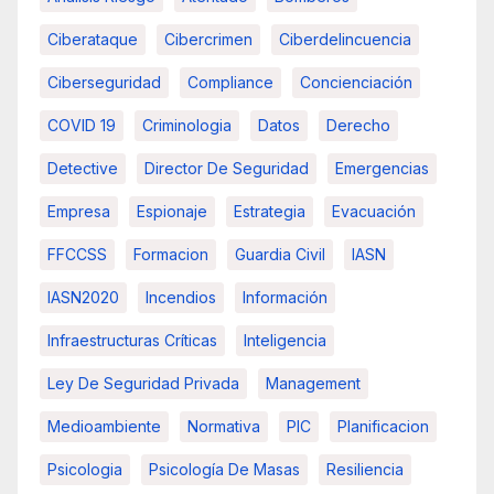
Ciberataque
Cibercrimen
Ciberdelincuencia
Ciberseguridad
Compliance
Concienciación
COVID 19
Criminologia
Datos
Derecho
Detective
Director De Seguridad
Emergencias
Empresa
Espionaje
Estrategia
Evacuación
FFCCSS
Formacion
Guardia Civil
IASN
IASN2020
Incendios
Información
Infraestructuras Críticas
Inteligencia
Ley De Seguridad Privada
Management
Medioambiente
Normativa
PIC
Planificacion
Psicologia
Psicología De Masas
Resiliencia