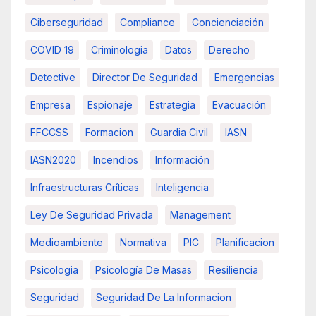
Ciberseguridad
Compliance
Concienciación
COVID 19
Criminologia
Datos
Derecho
Detective
Director De Seguridad
Emergencias
Empresa
Espionaje
Estrategia
Evacuación
FFCCSS
Formacion
Guardia Civil
IASN
IASN2020
Incendios
Información
Infraestructuras Críticas
Inteligencia
Ley De Seguridad Privada
Management
Medioambiente
Normativa
PIC
Planificacion
Psicologia
Psicología De Masas
Resiliencia
Seguridad
Seguridad De La Informacion