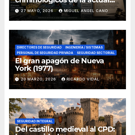
lucha contra el narcotráfico
27 MAYO, 2026
MIGUEL ANGEL CANO
en el sur de España
DIRECTORES DE SEGURIDAD
INGENIERÍA / SISTEMAS
PERSONAL DE SEGURIDAD PRIVADA
SEGURIDAD SECTORIAL
El gran apagón de Nueva
York (1977)
20 MARZO, 2026
RICARDO VIDAL
SEGURIDAD INTEGRAL
Del castillo medieval al CPD: