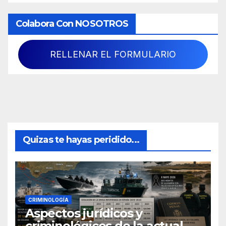
Colabora Con NOSOTROS
RELLENAR EL FORMULARIO
Quizas te hayas peridido...
CRIMINOLOGÍA
Aspectos jurídicos y
criminológicos de la actual