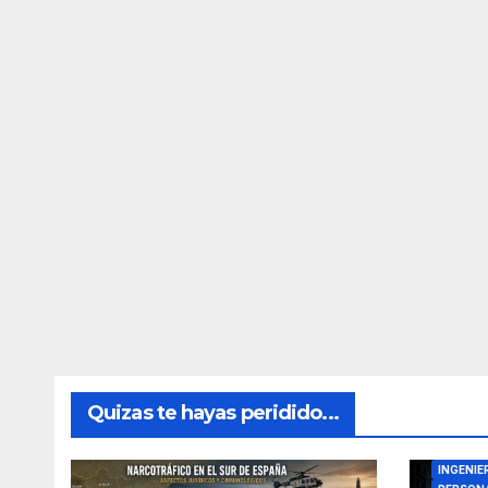
Quizas te hayas peridido...
DIRECTO
INGENIE