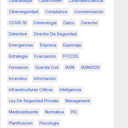
Ciberataque
Cibercrimen
Ciberdelincuencia
Ciberseguridad
Compliance
Concienciación
COVID 19
Criminologia
Datos
Derecho
Detective
Director De Seguridad
Emergencias
Empresa
Espionaje
Estrategia
Evacuación
FFCCSS
Formacion
Guardia Civil
IASN
IASN2020
Incendios
Información
Infraestructuras Críticas
Inteligencia
Ley De Seguridad Privada
Management
Medioambiente
Normativa
PIC
Planificacion
Psicologia