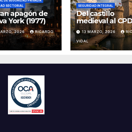
L DE SEGURIDAD PRIVADA
DAD SECTORIAL
SEGURIDAD INTEGRAL
ran apagón de
Del castillo
a York (1977)
medieval al CPD:
seguridad por c
MARZO, 2026
RICARDO
13 MARZO, 2026
RI
VIDAL