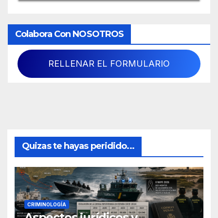
Colabora Con NOSOTROS
RELLENAR EL FORMULARIO
Quizas te hayas peridido...
CRIMINOLOGÍA
Aspectos jurídicos y