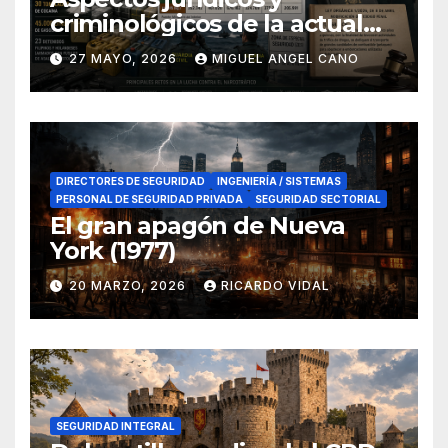
criminológicos de la actual
lucha contra el narcotráfico
27 MAYO, 2026
MIGUEL ANGEL CANO
en el sur de España
DIRECTORES DE SEGURIDAD
INGENIERÍA / SISTEMAS
PERSONAL DE SEGURIDAD PRIVADA
SEGURIDAD SECTORIAL
El gran apagón de Nueva
York (1977)
20 MARZO, 2026
RICARDO VIDAL
SEGURIDAD INTEGRAL