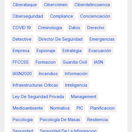
Ciberataque
Cibercrimen
Ciberdelincuencia
Ciberseguridad
Compliance
Concienciación
COVID 19
Criminologia
Datos
Derecho
Detective
Director De Seguridad
Emergencias
Empresa
Espionaje
Estrategia
Evacuación
FFCCSS
Formacion
Guardia Civil
IASN
IASN2020
Incendios
Información
Infraestructuras Críticas
Inteligencia
Ley De Seguridad Privada
Management
Medioambiente
Normativa
PIC
Planificacion
Psicologia
Psicología De Masas
Resiliencia
Seguridad
Seguridad De La Informacion