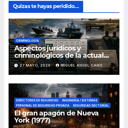
Quizas te hayas peridido...
CRIMINOLOGÍA
Aspectos jurídicos y
criminológicos de la actual
lucha contra el narcotráfico
27 MAYO, 2026
MIGUEL ANGEL CANO
en el sur de España
DIRECTORES DE SEGURIDAD
INGENIERÍA / SISTEMAS
PERSONAL DE SEGURIDAD PRIVADA
SEGURIDAD SECTORIAL
El gran apagón de Nueva
York (1977)