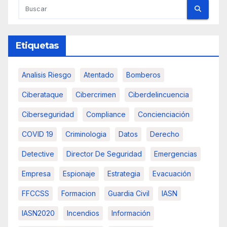
Etiquetas
Analisis Riesgo
Atentado
Bomberos
Ciberataque
Cibercrimen
Ciberdelincuencia
Ciberseguridad
Compliance
Concienciación
COVID 19
Criminologia
Datos
Derecho
Detective
Director De Seguridad
Emergencias
Empresa
Espionaje
Estrategia
Evacuación
FFCCSS
Formacion
Guardia Civil
IASN
IASN2020
Incendios
Información