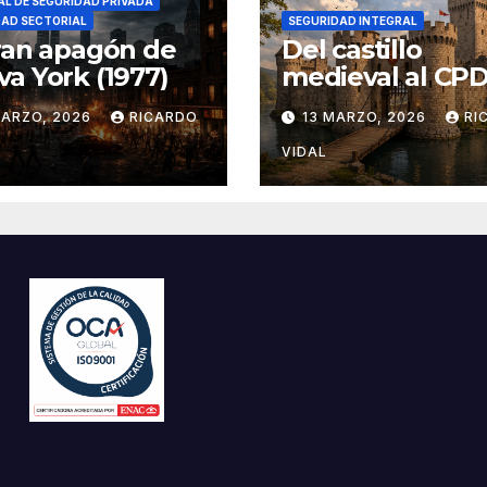
L DE SEGURIDAD PRIVADA
DAD SECTORIAL
SEGURIDAD INTEGRAL
ran apagón de
Del castillo
a York (1977)
medieval al CPD:
seguridad por c
MARZO, 2026
RICARDO
13 MARZO, 2026
RI
VIDAL