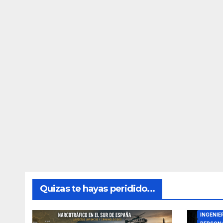
Quizas te hayas peridido...
DIRECTO
INGENIE