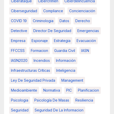
Ciberataque
Cibercrimen
Ciberdelincuencia
Ciberseguridad
Compliance
Concienciación
COVID 19
Criminologia
Datos
Derecho
Detective
Director De Seguridad
Emergencias
Empresa
Espionaje
Estrategia
Evacuación
FFCCSS
Formacion
Guardia Civil
IASN
IASN2020
Incendios
Información
Infraestructuras Críticas
Inteligencia
Ley De Seguridad Privada
Management
Medioambiente
Normativa
PIC
Planificacion
Psicologia
Psicología De Masas
Resiliencia
Seguridad
Seguridad De La Informacion