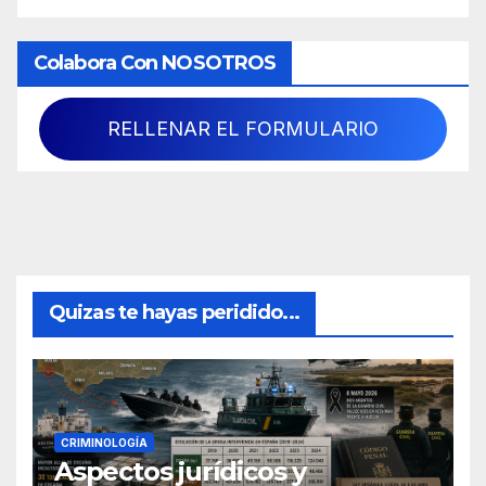
Colabora Con NOSOTROS
RELLENAR EL FORMULARIO
Quizas te hayas peridido...
CRIMINOLOGÍA
Aspectos jurídicos y