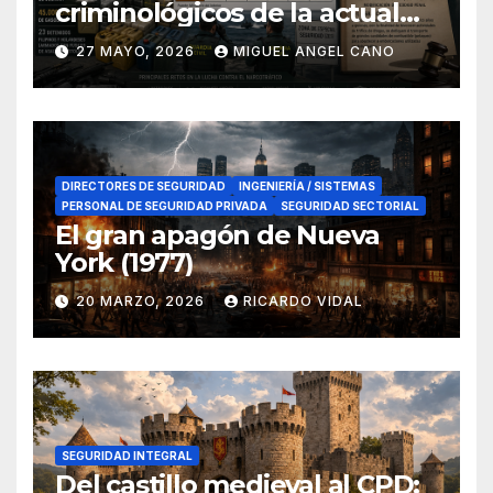
criminológicos de la actual
lucha contra el narcotráfico
27 MAYO, 2026
MIGUEL ANGEL CANO
en el sur de España
DIRECTORES DE SEGURIDAD
INGENIERÍA / SISTEMAS
PERSONAL DE SEGURIDAD PRIVADA
SEGURIDAD SECTORIAL
El gran apagón de Nueva
York (1977)
20 MARZO, 2026
RICARDO VIDAL
SEGURIDAD INTEGRAL
Del castillo medieval al CPD: