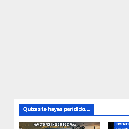
Quizas te hayas peridido...
DIRECTO
INGENIE