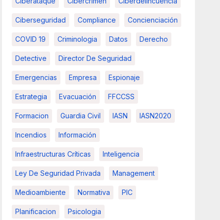
Ciberataque
Cibercrimen
Ciberdelincuencia
Ciberseguridad
Compliance
Concienciación
COVID 19
Criminologia
Datos
Derecho
Detective
Director De Seguridad
Emergencias
Empresa
Espionaje
Estrategia
Evacuación
FFCCSS
Formacion
Guardia Civil
IASN
IASN2020
Incendios
Información
Infraestructuras Críticas
Inteligencia
Ley De Seguridad Privada
Management
Medioambiente
Normativa
PIC
Planificacion
Psicologia