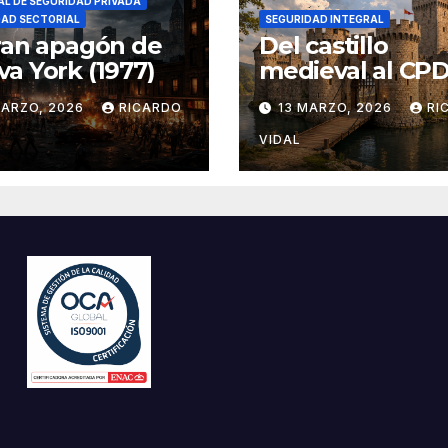
L DE SEGURIDAD PRIVADA
DAD SECTORIAL
SEGURIDAD INTEGRAL
ran apagón de
Del castillo
a York (1977)
medieval al CPD:
seguridad por c
MARZO, 2026
RICARDO
13 MARZO, 2026
RI
VIDAL