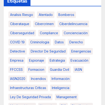
Etiquetas
Analisis Riesgo
Atentado
Bomberos
Ciberataque
Cibercrimen
Ciberdelincuencia
Ciberseguridad
Compliance
Concienciación
COVID 19
Criminologia
Datos
Derecho
Detective
Director De Seguridad
Emergencias
Empresa
Espionaje
Estrategia
Evacuación
FFCCSS
Formacion
Guardia Civil
IASN
IASN2020
Incendios
Información
Infraestructuras Críticas
Inteligencia
Ley De Seguridad Privada
Management