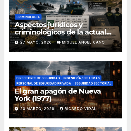
CRIMINOLOGÍA
Aspectos jurídicos y
criminológicos de la actual
lucha contra el narcotráfico
27 MAYO, 2026
MIGUEL ANGEL CANO
en el sur de España
DIRECTORES DE SEGURIDAD
INGENIERÍA / SISTEMAS
PERSONAL DE SEGURIDAD PRIVADA
SEGURIDAD SECTORIAL
El gran apagón de Nueva
York (1977)
20 MARZO, 2026
RICARDO VIDAL