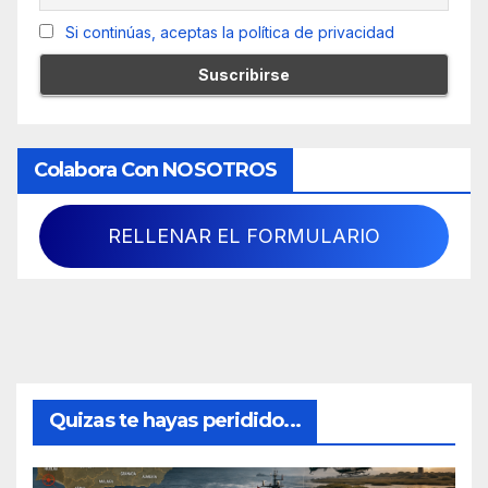
Si continúas, aceptas la política de privacidad
Colabora Con NOSOTROS
RELLENAR EL FORMULARIO
Quizas te hayas peridido...