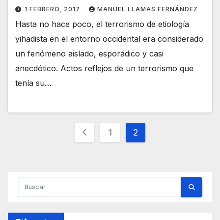
1 FEBRERO, 2017
MANUEL LLAMAS FERNÁNDEZ
Hasta no hace poco, el terrorismo de etiología
yihadista en el entorno occidental era considerado
un fenómeno aislado, esporádico y casi
anecdótico. Actos reflejos de un terrorismo que
tenía su…
Paginación
1
2
de
entradas