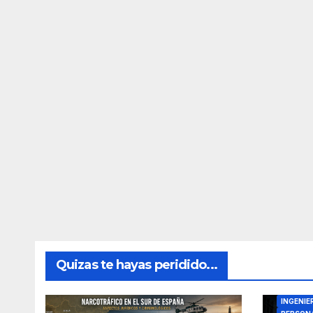
Quizas te hayas peridido...
DIRECTO
INGENIE