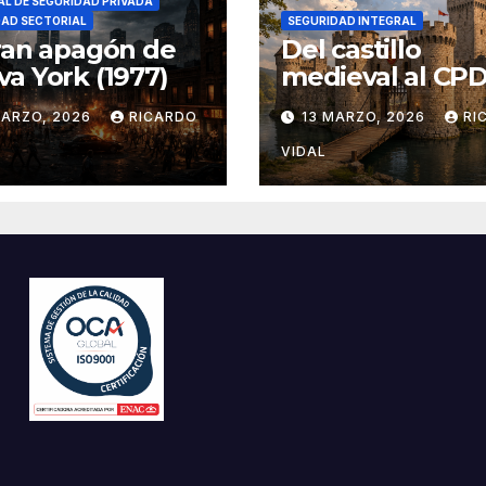
L DE SEGURIDAD PRIVADA
DAD SECTORIAL
SEGURIDAD INTEGRAL
ran apagón de
Del castillo
a York (1977)
medieval al CPD:
seguridad por c
MARZO, 2026
RICARDO
13 MARZO, 2026
RI
VIDAL