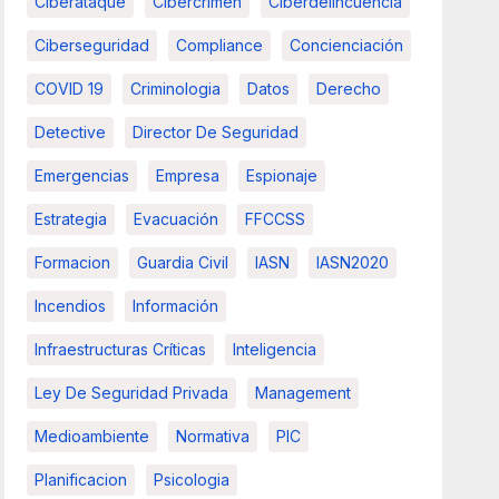
Ciberataque
Cibercrimen
Ciberdelincuencia
Ciberseguridad
Compliance
Concienciación
COVID 19
Criminologia
Datos
Derecho
Detective
Director De Seguridad
Emergencias
Empresa
Espionaje
Estrategia
Evacuación
FFCCSS
Formacion
Guardia Civil
IASN
IASN2020
Incendios
Información
Infraestructuras Críticas
Inteligencia
Ley De Seguridad Privada
Management
Medioambiente
Normativa
PIC
Planificacion
Psicologia