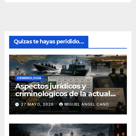
Quizas te hayas peridido...
CRIMINOLOGÍA
Aspectos jurídicos y
criminológicos de la actual
lucha contra el narcotráfico
27 MAYO, 2026
MIGUEL ANGEL CANO
en el sur de España