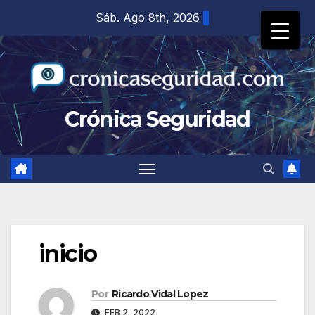
Saltar
Sáb. Ago 8th, 2026
al
contenido
Crónica Seguridad
inicio
Por
Ricardo Vidal Lopez
FEB 2, 2022