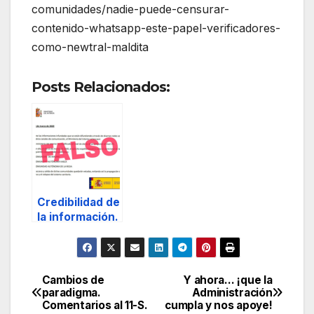
comunidades/nadie-puede-censurar-
contenido-whatsapp-este-papel-verificadores-
como-newtral-maldita
Posts Relacionados:
Credibilidad de
la información.
Cambios de
Y ahora… ¡que la
Navegación
paradigma.
Administración
Comentarios al 11-S.
cumpla y nos apoye!