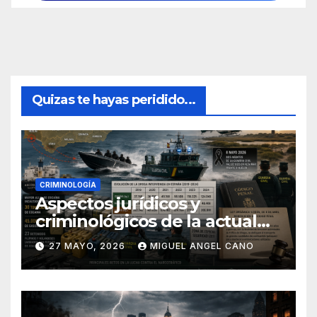
Quizas te hayas peridido...
CRIMINOLOGÍA
Aspectos jurídicos y
criminológicos de la actual
lucha contra el narcotráfico
27 MAYO, 2026
MIGUEL ANGEL CANO
en el sur de España