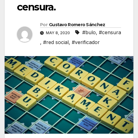
censura.
Por
Gustavo Romero Sánchez
#bulo
,
#censura
MAY 8, 2020
,
#red social
,
#verificador