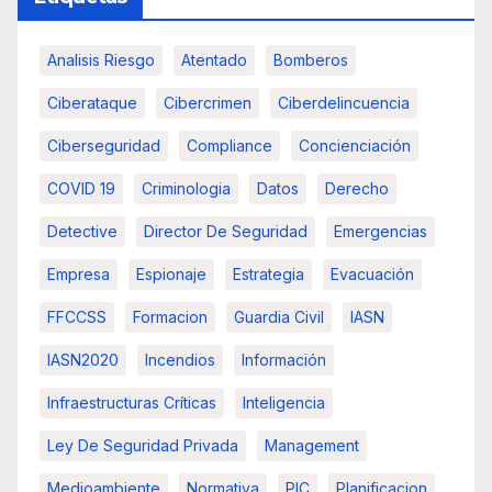
Analisis Riesgo
Atentado
Bomberos
Ciberataque
Cibercrimen
Ciberdelincuencia
Ciberseguridad
Compliance
Concienciación
COVID 19
Criminologia
Datos
Derecho
Detective
Director De Seguridad
Emergencias
Empresa
Espionaje
Estrategia
Evacuación
FFCCSS
Formacion
Guardia Civil
IASN
IASN2020
Incendios
Información
Infraestructuras Críticas
Inteligencia
Ley De Seguridad Privada
Management
Medioambiente
Normativa
PIC
Planificacion