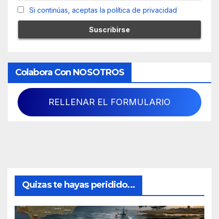
Si continúas, aceptas la política de privacidad
Colabora Con NOSOTROS
RELLENAR EL FORMULARIO
Quizas te hayas peridido...