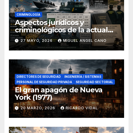
CRIMINOLOGÍA
Aspectos jurídicos y
criminológicos de la actual
lucha contra el narcotráfico
27 MAYO, 2026
MIGUEL ANGEL CANO
en el sur de España
DIRECTORES DE SEGURIDAD
INGENIERÍA / SISTEMAS
PERSONAL DE SEGURIDAD PRIVADA
SEGURIDAD SECTORIAL
El gran apagón de Nueva
York (1977)
20 MARZO, 2026
RICARDO VIDAL