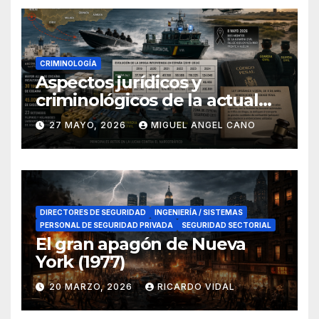
CRIMINOLOGÍA
Aspectos jurídicos y
criminológicos de la actual
lucha contra el narcotráfico
27 MAYO, 2026
MIGUEL ANGEL CANO
en el sur de España
DIRECTORES DE SEGURIDAD
INGENIERÍA / SISTEMAS
PERSONAL DE SEGURIDAD PRIVADA
SEGURIDAD SECTORIAL
El gran apagón de Nueva
York (1977)
20 MARZO, 2026
RICARDO VIDAL