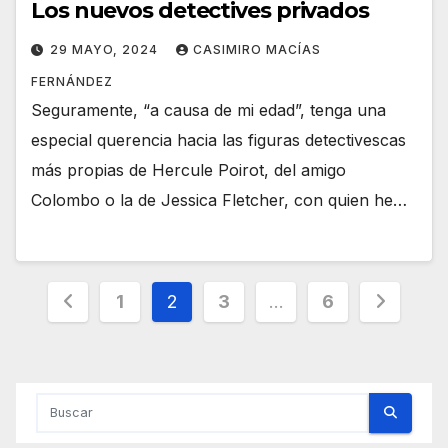
Los nuevos detectives privados
29 MAYO, 2024
CASIMIRO MACÍAS
FERNÁNDEZ
Seguramente, “a causa de mi edad”, tenga una
especial querencia hacia las figuras detectivescas
más propias de Hercule Poirot, del amigo
Colombo o la de Jessica Fletcher, con quien he…
Paginación
1
2
3
…
6
de
entradas