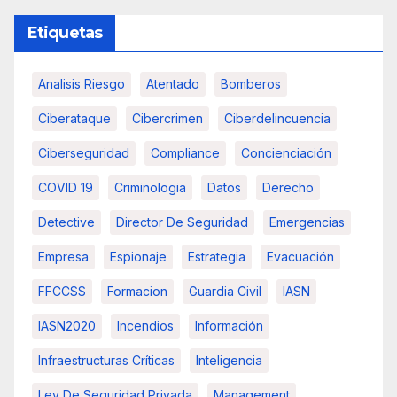
Etiquetas
Analisis Riesgo
Atentado
Bomberos
Ciberataque
Cibercrimen
Ciberdelincuencia
Ciberseguridad
Compliance
Concienciación
COVID 19
Criminologia
Datos
Derecho
Detective
Director De Seguridad
Emergencias
Empresa
Espionaje
Estrategia
Evacuación
FFCCSS
Formacion
Guardia Civil
IASN
IASN2020
Incendios
Información
Infraestructuras Críticas
Inteligencia
Ley De Seguridad Privada
Management