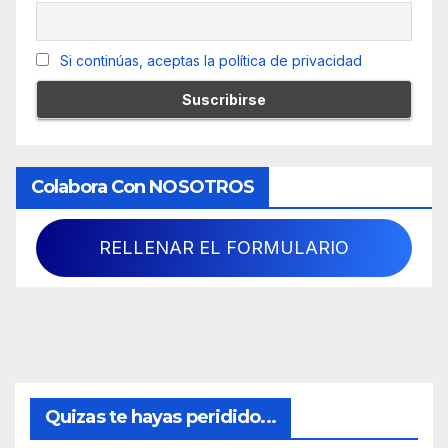
Si continúas, aceptas la política de privacidad
Colabora Con NOSOTROS
RELLENAR EL FORMULARIO
Quizas te hayas peridido...