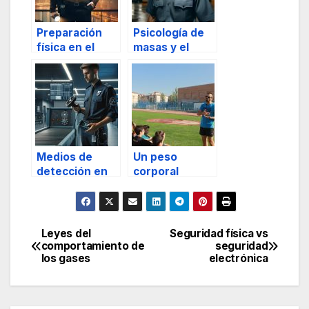
Preparación
Psicología de
física en el
masas y el
ámbito de la
estado de
seguridad
shock
profesional
Medios de
Un peso
detección en
corporal
seguridad
adecuado: el
privada
primer paso
para un buen
entrenamiento
Leyes del
Seguridad física vs
Navegación
comportamiento de
seguridad
los gases
electrónica
de
entradas