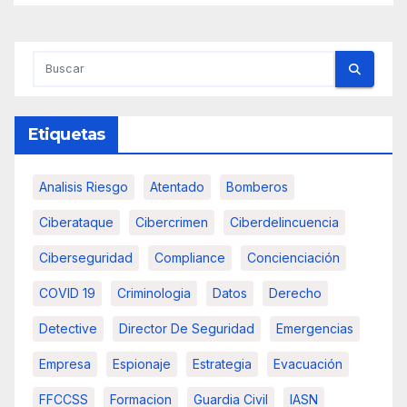
Etiquetas
Analisis Riesgo
Atentado
Bomberos
Ciberataque
Cibercrimen
Ciberdelincuencia
Ciberseguridad
Compliance
Concienciación
COVID 19
Criminologia
Datos
Derecho
Detective
Director De Seguridad
Emergencias
Empresa
Espionaje
Estrategia
Evacuación
FFCCSS
Formacion
Guardia Civil
IASN