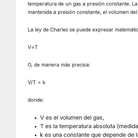
temperatura de un gas a presión constante. La 
mantenida a presión constante, el volumen del
La ley de Charles se puede expresar matemátic
V∝T
O, de manera más precisa:
V/T = k
donde:
V
es el volumen del gas,
T
es la temperatura absoluta (medida 
k
es una constante que depende de la 