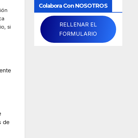
Colabora Con NOSOTROS
sión
ca
RELLENAR EL
o, si
FORMULARIO
iente
e
s de