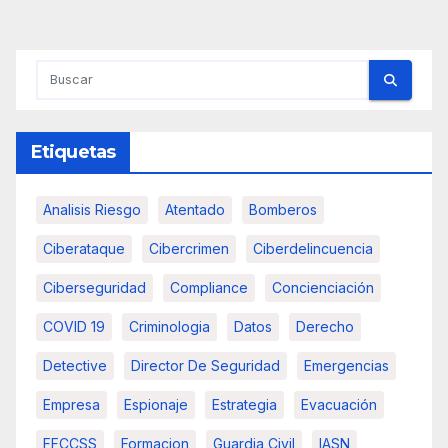
de
entradas
Etiquetas
Analisis Riesgo
Atentado
Bomberos
Ciberataque
Cibercrimen
Ciberdelincuencia
Ciberseguridad
Compliance
Concienciación
COVID 19
Criminologia
Datos
Derecho
Detective
Director De Seguridad
Emergencias
Empresa
Espionaje
Estrategia
Evacuación
FFCCSS
Formacion
Guardia Civil
IASN