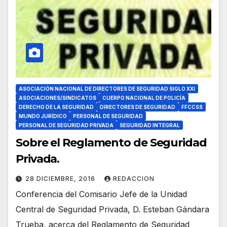
ASOCIACIÓN NACIONAL DE DIRECTORES DE SEGURIDAD SIGLO XXI
ASOCIACIONES/SINDICATOS
CUERPO NACIONAL DE POLICÍA
DERECHO DE LA SEGURIDAD
DIRECTORES DE SEGURIDAD
FFCCSS
MUNDO JURÍDICO
PERSONAL DE SEGURIDAD
PERSONAL DE SEGURIDAD PRIVADA
SEGURIDAD INTEGRAL
Sobre el Reglamento de Seguridad
Privada.
28 DICIEMBRE, 2016
REDACCION
Conferencia del Comisario Jefe de la Unidad
Central de Seguridad Privada, D. Esteban Gándara
Trueba, acerca del Reglamento de Seguridad